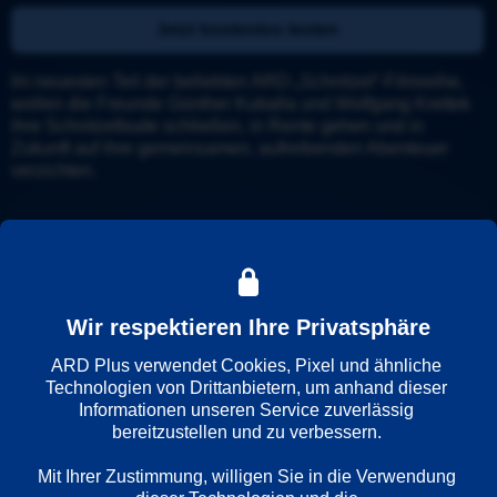
Jetzt kostenlos testen
Im neuesten Teil der beliebten ARD-„Schnitzel“-Filmreihe, 
wollen die Freunde Günther Kuballa und Wolfgang Krettek 
ihre Schnitzelbude schließen, in Rente gehen und in 
Zukunft auf ihre gemeinsamen, aufreibenden Abenteuer 
verzichten.
Details
Trailer
Weitere Informationen
Wir respektieren Ihre Privatsphäre
ARD Plus verwendet Cookies, Pixel und ähnliche 
Wiedergabesprache
Technologien von Drittanbietern, um anhand dieser 
Deutsch
Informationen unseren Service zuverlässig 
bereitzustellen und zu verbessern. 

Mit Ihrer Zustimmung, willigen Sie in die Verwendung 
Länder