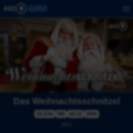
Das Weihnachtsschnitzel
1h 27m
HD
ab 12
SDH
2022