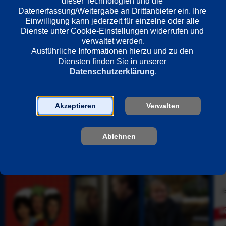
dieser Technologien und die 
Deutschland
Datenerfassung/Weitergabe an Drittanbieter ein. Ihre 
Einwilligung kann jederzeit für einzelne oder alle 
Dienste unter Cookie-Einstellungen widerrufen und 
Regie
verwaltet werden.
Wolfgang Murnberger
Ausführliche Informationen hierzu und zu den 
Diensten finden Sie in unserer 
Datenschutzerklärung
.
Darsteller
Ludger Pistor
Akzeptieren
Verwalten
Armin Rohde
Ablehnen
Unsere Empfehlungen
S
B
K
0
k
i
r
0 
e
g 
a
S
t
D
u
c
c
a
s
h