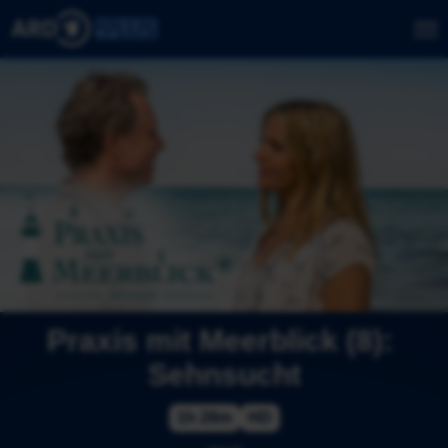
Praxis mit Meerblick (8): 
Sehnsucht
1h 28m
HD