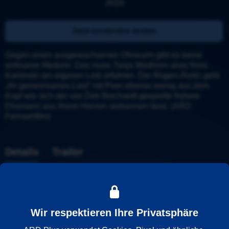
2019
Jetzt kostenlos testen
Gegen einen ausgewachsenen Ohrwurm gibt es keine 
wirksame Medizin: Das muss Tanja Wedhorn alias Nora 
Kaminski am eigenen Leib erfahren. Der Rügen-Ärztin geht 
„ihr gemeinsames Lied“ mit Peer ebenso wenig aus dem 
Kopf wie sich der von Dirk Borchardt gespielte frühere 
Ehemann aus ihrem Herzen verbannen lässt. (ARD 
Fernsehfilm)
Details
Trailer
Weitere Informationen
Wir respektieren Ihre Privatsphäre
Wiedergabesprache
Deutsch