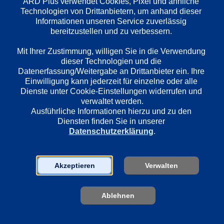
ARD Plus verwendet Cookies, Pixel und ähnliche 
Technologien von Drittanbietern, um anhand dieser 
Informationen unseren Service zuverlässig 
Länder
bereitzustellen und zu verbessern. 

Deutschland
Mit Ihrer Zustimmung, willigen Sie in die Verwendung 
dieser Technologien und die 
Datenerfassung/Weitergabe an Drittanbieter ein. Ihre 
Regie
Einwilligung kann jederzeit für einzelne oder alle 
Jan Růžička
Dienste unter Cookie-Einstellungen widerrufen und 
verwaltet werden.
Ausführliche Informationen hierzu und zu den 
Diensten finden Sie in unserer 
Darsteller
Datenschutzerklärung
.
Tanja Wedhorn
Stephan Kampwirth
Michael Kind
Akzeptieren
Verwalten
Anne Werner
Patrick Heyn
Morgane Ferru
Ablehnen
Dirk Borchardt
Benjamin Grüter