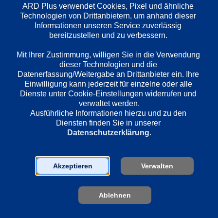
Deutsch
ARD Plus verwendet Cookies, Pixel und ähnliche 
Technologien von Drittanbietern, um anhand dieser 
Informationen unseren Service zuverlässig 
bereitzustellen und zu verbessern. 

Länder
Deutschland
Mit Ihrer Zustimmung, willigen Sie in die Verwendung 
dieser Technologien und die 
Datenerfassung/Weitergabe an Drittanbieter ein. Ihre 
Regie
Einwilligung kann jederzeit für einzelne oder alle 
Dienste unter Cookie-Einstellungen widerrufen und 
Kerstin Ahlrichs
verwaltet werden.
Ausführliche Informationen hierzu und zu den 
Diensten finden Sie in unserer 
Darsteller
Datenschutzerklärung
.
Tanja Wedhorn
Stephan Kampwirth
Michael Kind
Akzeptieren
Verwalten
Anne Werner
Patrick Heyn
Ablehnen
Morgane Ferru
Dirk Borchardt