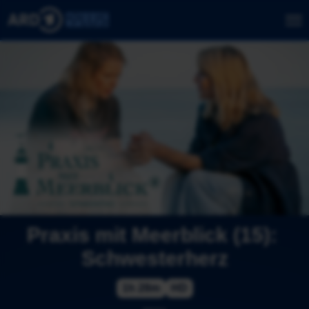
Praxis mit Meerblick (15): 
Schwesterherz
1h 28m
HD