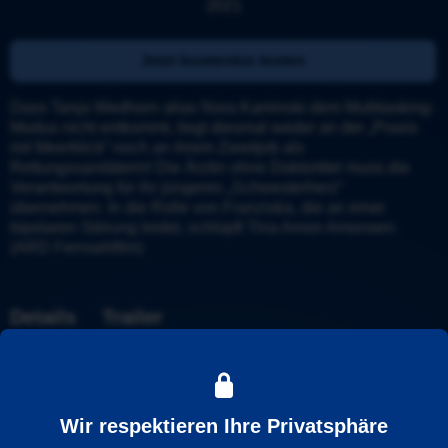
2021
Jetzt kostenlos testen
Dass Tanja Wedhorn alias Nora Kaminski dem Multitasking-
Modus nicht entkommt, liegt diesmal weder an der „Praxis 
mit Meerblick“ noch an ihrem Zweitjob als 
Rettungssanitäterin! Die Ärztin ohne Doktortitel muss die 
Verantwortung für ihr jüngeres „Schwesterherz“ 
übernehmen. In die Rolle von Franziska, die an einer 
bipolaren Störung leidet, schlüpft Tina Amon Amonsen. 
(ARD Fernsehfilm)
Details
Trailer
Weitere Informationen
Wir respektieren Ihre Privatsphäre
Wiedergabesprache