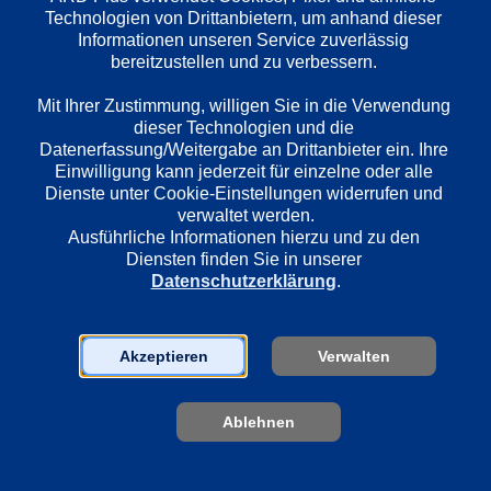
Technologien von Drittanbietern, um anhand dieser 
Informationen unseren Service zuverlässig 
bereitzustellen und zu verbessern. 

Länder
Deutschland
Mit Ihrer Zustimmung, willigen Sie in die Verwendung 
dieser Technologien und die 
Datenerfassung/Weitergabe an Drittanbieter ein. Ihre 
Regie
Einwilligung kann jederzeit für einzelne oder alle 
Hajo Gies
Dienste unter Cookie-Einstellungen widerrufen und 
verwaltet werden.
Ausführliche Informationen hierzu und zu den 
Diensten finden Sie in unserer 
Darsteller
Datenschutzerklärung
.
Uwe Ochsenknecht
Diana Amft
Ulrike Bliefert
Akzeptieren
Verwalten
Oliver Bröcker
Ablehnen
Sender