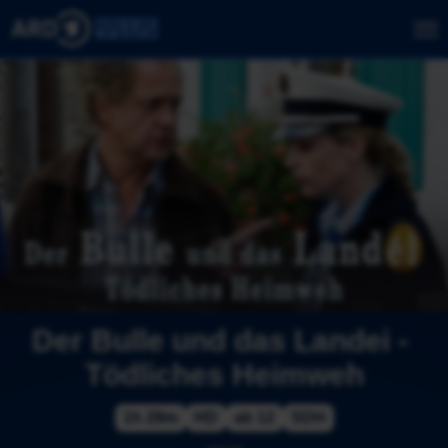
Der Bulle und das Landei - 
Tödliches Heimweh
1h 28m
HD
ab 12
SDH