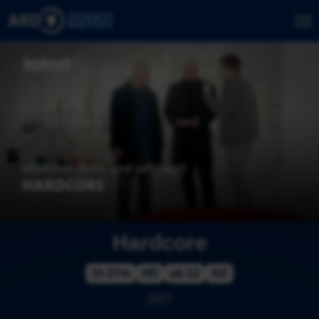
Hardcore
1h 27m
HD
ab 12
AD
2017