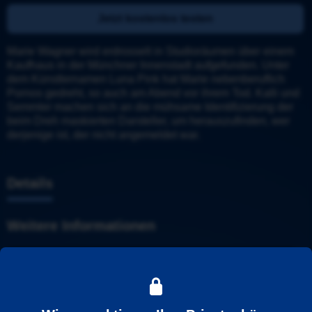
Jetzt kostenlos testen
Marie Wagner wird erdrosselt in Studioräumen über einem 
Kaufhaus in der Münchner Innenstadt aufgefunden. Unter 
dem Künstlernamen Luna Pink hat Marie nebenberuflich 
Pornos gedreht, so auch am Abend vor ihrem Tod. Kalli und 
Semmler machen sich an die mühsame Identifizierung der 
beim Dreh maskierten Darsteller, um herauszufinden, wer 
derjenige ist, der nicht angemeldet war.
Details
Weitere Informationen
Tatort
Stadt
: 
München
Ermittler
: 
Batic und Leitmayr