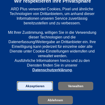
Wir respektieren Ihre Privatsphäre
Folge
: 
1030
ARD Plus verwendet Cookies, Pixel und ähnliche 
Technologien von Drittanbietern, um anhand dieser 
Informationen unseren Service zuverlässig 
Wiedergabesprache
bereitzustellen und zu verbessern. 

Deutsch
Mit Ihrer Zustimmung, willigen Sie in die Verwendung 
dieser Technologien und die 
Datenerfassung/Weitergabe an Drittanbieter ein. Ihre 
Länder
Einwilligung kann jederzeit für einzelne oder alle 
Deutschland
Dienste unter Cookie-Einstellungen widerrufen und 
verwaltet werden.
Ausführliche Informationen hierzu und zu den 
Regie
Diensten finden Sie in unserer 
Datenschutzerklärung
.
Philip Koch
Akzeptieren
Verwalten
Darsteller
Miroslav Nemec
Udo Wachtveitl
Ablehnen