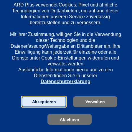
ARD Plus verwendet Cookies, Pixel und ähnliche 
Technologien von Drittanbietern, um anhand dieser 
Länder
Informationen unseren Service zuverlässig 
Deutschland
bereitzustellen und zu verbessern. 

Mit Ihrer Zustimmung, willigen Sie in die Verwendung 
Regie
dieser Technologien und die 
Andreas Herzog
Datenerfassung/Weitergabe an Drittanbieter ein. Ihre 
Einwilligung kann jederzeit für einzelne oder alle 
Dienste unter Cookie-Einstellungen widerrufen und 
verwaltet werden.
Darsteller
Ausführliche Informationen hierzu und zu den 
Husam Chadat
Diensten finden Sie in unserer 
Sofie Eifertinger
Datenschutzerklärung
.
Marie Leuenberger
Denise M'Baye
Michael Ostrowski
Akzeptieren
Verwalten
Bettina Mittendorfer
Florian Karlheim
Ablehnen
Moritz Katzmair
Edmund Jäger