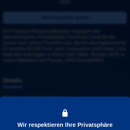
2022
Jetzt kostenlos testen
Ein Passauer Restaurantbesitzer engagiert den 
österreichischen Privatdetektiv Ferdinand Zankl für die 
Suche nach seiner Freundin Lina, die ihm durchgebrannt ist. 
Er vermisst 50.000 Euro, zehn Luxusuhren und Kokain. Lina 
liegt aber erschlagen in ihrem Golf Cabrio, Baujahr 1979, in 
einem Waldstück bei Passau. (ARD-Fernsehfilm)
Details
Weitere Informationen
Wiedergabesprache
Deutsch
Wir respektieren Ihre Privatsphäre