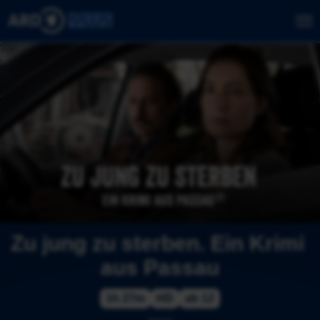
Zu jung zu sterben. Ein Krimi 
aus Passau
1h 27m
HD
ab 12