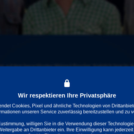
 auf dem benachbarten Weingut Roscher. Natürlich liegt ihr de
ei einer wichtigen Personalie kein gutes Händchen: Seit Rolf Sch
Wir respektieren Ihre Privatsphäre
det Cookies, Pixel und ähnliche Technologien von Drittanbiet
ormationen unseren Service zuverlässig bereitzustellen und zu ve
 Zustimmung, willigen Sie in die Verwendung dieser Technologie
itergabe an Drittanbieter ein. Ihre Einwilligung kann jederzeit 
Regie
Darsteller