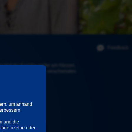
Feedback
r Hof der Familie weiter am Herzen, 
erer den Betrieb leitet, verschwinden 
ern, um anhand 
rbessern. 

n und die 
für einzelne oder 