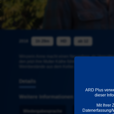
2018
1h 29m
HD
ab 12
Winzerin Anne macht einen Neuanfang als Verwalterin
den jetzt ihre Mutter Käthe führt. Leider hat Käthe b
Weinbestände aus dem Keller. (ARD - Fernsehfilm)
Details
ARD Plus verwen
dieser Inf
Weitere Informationen
Mit Ihrer
Datenerfassung/We
Wiedergabesprache
Länder