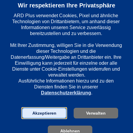
Wiedergabesprache
Wir respektieren Ihre Privatsphäre
Deutsch
ARD Plus verwendet Cookies, Pixel und ähnliche 
Technologien von Drittanbietern, um anhand dieser 
Informationen unseren Service zuverlässig 
Länder
bereitzustellen und zu verbessern. 

Deutschland
Mit Ihrer Zustimmung, willigen Sie in die Verwendung 
dieser Technologien und die 
Regie
Datenerfassung/Weitergabe an Drittanbieter ein. Ihre 
Heini Kaulfeld
Einwilligung kann jederzeit für einzelne oder alle 
Dienste unter Cookie-Einstellungen widerrufen und 
verwaltet werden.
Ausführliche Informationen hierzu und zu den 
Darsteller
Diensten finden Sie in unserer 
Henry Vahl
Datenschutzerklärung
.
Edgar Bessen
Heidi Kabel
Heidi Mahler
Akzeptieren
Verwalten
Hilde Sicks
Otto Lüthje
Ablehnen
Ernst Grabbe