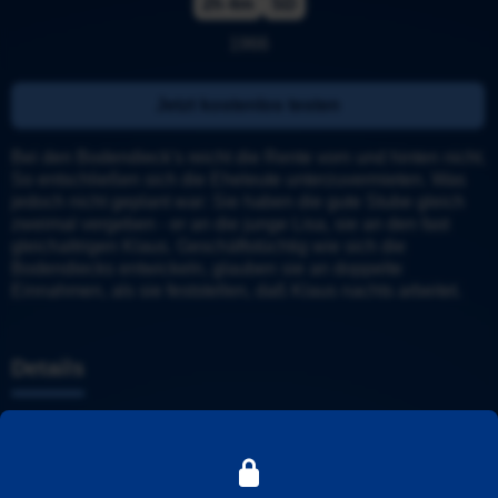
2h 4m
SD
1966
Jetzt kostenlos testen
Bei den Bodendieck's reicht die Rente vorn und hinten nicht. 
So entschließen sich die Eheleute unterzuvermieten. Was 
jedoch nicht geplant war: Sie haben die gute Stube gleich 
zweimal vergeben - er an die junge Lisa, sie an den fast 
gleichaltrigen Klaus. Geschäftstüchtig wie sich die 
Bodendiecks entwickeln, glauben sie an doppelte 
Einnahmen, als sie feststellen, daß Klaus nachts arbeitet.
Details
Weitere Informationen