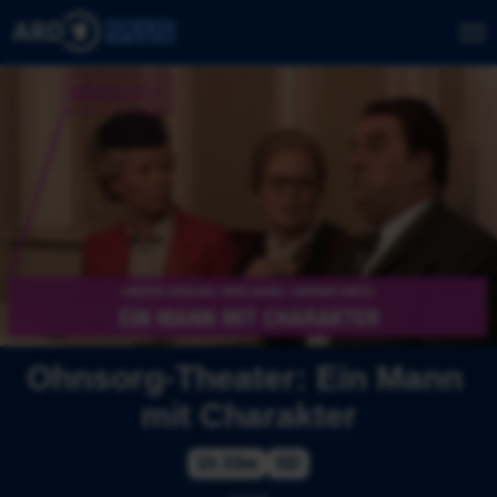
Ohnsorg-Theater: Ein Mann 
mit Charakter
1h 33m
SD