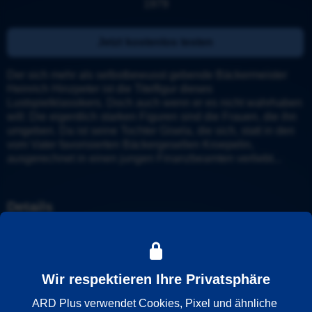
1979
Jetzt kostenlos testen
Der sich mehr als selbstbewusst gebende Bäckermeister 
Heinrich Hinzpeter ist die Titelfigur dieses 
Lustspielklassikers. Doch auch wenn er es nicht wahrhaben 
will: Die eigentlich starken Figuren sind die Frauen, die ihn 
umgeben. Da ist seine Tochter Gisela, die sich, statt in den 
vom Vater favorisierten Bäckergesellen Kroepelin, 
ausgerechnet in einen jungen Finanzbeamten verliebt...
Details
Weitere Informationen
Wir respektieren Ihre Privatsphäre
Wiedergabesprache
ARD Plus verwendet Cookies, Pixel und ähnliche 
Deutsch