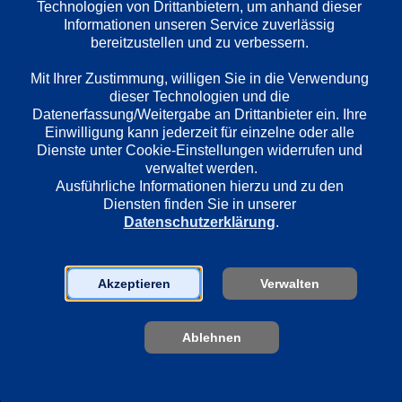
Technologien von Drittanbietern, um anhand dieser 
Informationen unseren Service zuverlässig 
bereitzustellen und zu verbessern. 

Länder
Deutschland
Mit Ihrer Zustimmung, willigen Sie in die Verwendung 
dieser Technologien und die 
Datenerfassung/Weitergabe an Drittanbieter ein. Ihre 
Einwilligung kann jederzeit für einzelne oder alle 
Regie
Dienste unter Cookie-Einstellungen widerrufen und 
Günther Siegmund
verwaltet werden.
Ausführliche Informationen hierzu und zu den 
Diensten finden Sie in unserer 
Darsteller
Datenschutzerklärung
.
Heidi Kabel
Christa Wehling
Werner Riepel
Akzeptieren
Verwalten
Ablehnen
Sender