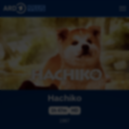
Hachiko
1h 47m
HD
1987