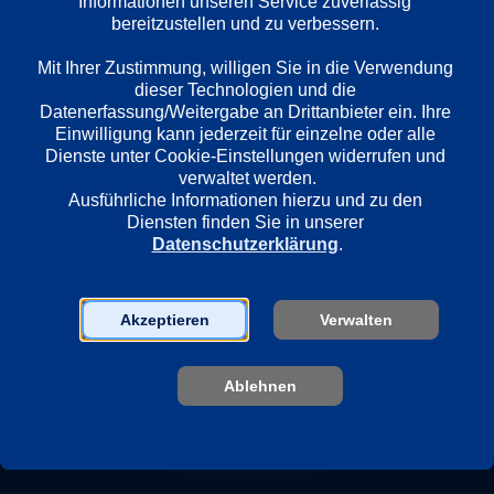
Informationen unseren Service zuverlässig 
bereitzustellen und zu verbessern. 

Länder
JP
Mit Ihrer Zustimmung, willigen Sie in die Verwendung 
dieser Technologien und die 
Datenerfassung/Weitergabe an Drittanbieter ein. Ihre 
Regie
Einwilligung kann jederzeit für einzelne oder alle 
Seijirô Kôyama
Dienste unter Cookie-Einstellungen widerrufen und 
verwaltet werden.
Ausführliche Informationen hierzu und zu den 
Diensten finden Sie in unserer 
Darsteller
Datenschutzerklärung
.
Yoshi Katô
Masumi Harukawa
Toshirô Yanagiba
Akzeptieren
Verwalten
Toshinori Omi
Kaoru Yachigusa
Ablehnen
Tatsuya Nakadai
Taiji Tonoyama