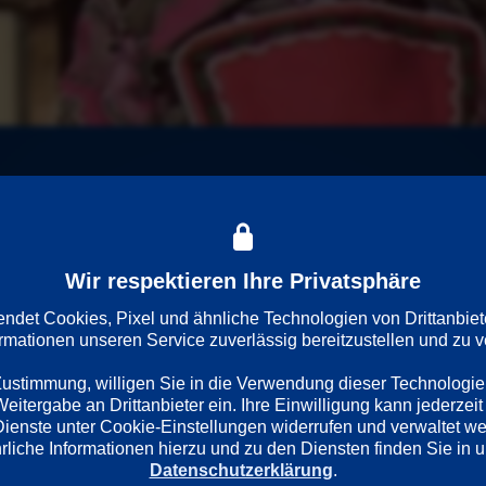
altmodisches Hörrohr schreien, wenn er überhaupt etwas verste
 Ihr Ziel ist es, dass der Alte ihrem Mann Jochen endlich den Ho
Wir respektieren Ihre Privatsphäre
t bereits bestellt...
det Cookies, Pixel und ähnliche Technologien von Drittanbiet
ormationen unseren Service zuverlässig bereitzustellen und zu ve
 Zustimmung, willigen Sie in die Verwendung dieser Technologie
itergabe an Drittanbieter ein. Ihre Einwilligung kann jederzeit 
Dienste unter Cookie-Einstellungen widerrufen und verwaltet w
Datenschutzerklärung
.
Regie
Darsteller