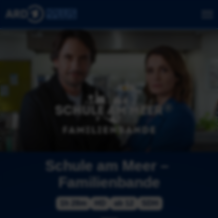
Schule am Meer – 
Familienbande
1h 28m
HD
ab 12
SDH