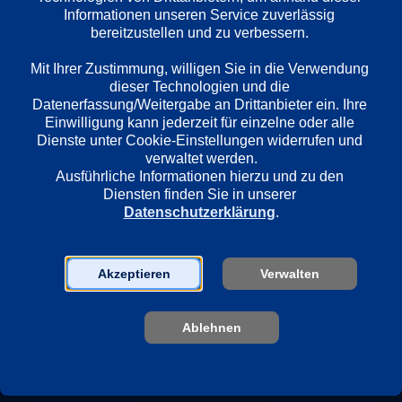
Deutsch
Informationen unseren Service zuverlässig 
bereitzustellen und zu verbessern. 

Mit Ihrer Zustimmung, willigen Sie in die Verwendung 
Länder
dieser Technologien und die 
Deutschland
Datenerfassung/Weitergabe an Drittanbieter ein. Ihre 
Einwilligung kann jederzeit für einzelne oder alle 
Dienste unter Cookie-Einstellungen widerrufen und 
Regie
verwaltet werden.
Stefan Bühling
Ausführliche Informationen hierzu und zu den 
Diensten finden Sie in unserer 
Datenschutzerklärung
.
Darsteller
Anja Kling
Akzeptieren
Verwalten
Oliver Mommsen
Carsten Bjørnlund
Oliver Sauer
Ablehnen
Gerit Kling
Yasmina Djaballah