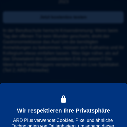
2023
Jetzt kostenlos testen
In der Berufsschule herrscht Krisenstimmung: Wenn beim 
Tag der offenen Tür kein Wunder geschieht, droht der 
Gastronomieklasse das Aus! Um die benötigten 
Anmeldungen zu bekommen, müssen sich Katharina und ihr 
Kollegium etwas einfallen lassen. Was läge näher, als auf 
das Showtalent des Gastdozenten Erik zu setzen? Die 
Ideen des Food-Bloggers versprechen ein Live-Spektakel. 
(Teil 2; ARD-Filmreihe)
Details
Trailer
Weitere Informationen
Wir respektieren Ihre Privatsphäre
ARD Plus verwendet Cookies, Pixel und ähnliche 
Wiedergabesprache
Technologien von Drittanbietern, um anhand dieser 