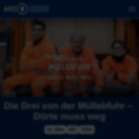
Die Drei von der Müllabfuhr – 
Dörte muss weg
1h 28m
HD
SDH