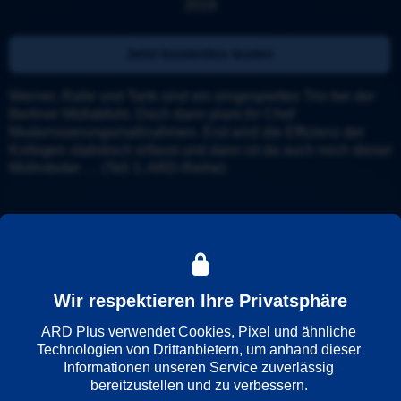
2019
Jetzt kostenlos testen
Werner, Ralle und Tarik sind ein eingespieltes Trio bei der 
Berliner Müllabfuhr. Doch dann plant ihr Chef 
Modernisierungsmaßnahmen. Erst wird die Effizienz der 
Kollegen statistisch erfasst und dann ist da auch noch dieser 
Müllroboter … (Teil 1; ARD-Reihe)
Details
Trailer
Weitere Informationen
Wir respektieren Ihre Privatsphäre
ARD Plus verwendet Cookies, Pixel und ähnliche 
Wiedergabesprache
Technologien von Drittanbietern, um anhand dieser 
Deutsch
Informationen unseren Service zuverlässig 
bereitzustellen und zu verbessern. 
