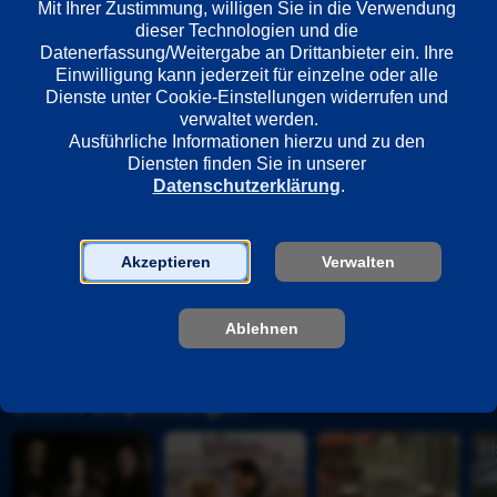
Mit Ihrer Zustimmung, willigen Sie in die Verwendung 
Vereinigte Staaten
dieser Technologien und die 
Datenerfassung/Weitergabe an Drittanbieter ein. Ihre 
Einwilligung kann jederzeit für einzelne oder alle 
Regie
Dienste unter Cookie-Einstellungen widerrufen und 
William Dieterle
verwaltet werden.
Ausführliche Informationen hierzu und zu den 
Diensten finden Sie in unserer 
Datenschutzerklärung
.
Darsteller
Charles Laughton
Maureen O'Hara
Akzeptieren
Verwalten
Cedric Hardwicke
Thomas Mitchell
Ablehnen
Unsere Empfehlungen
P
D
D
E
r
i
i
i
o
e 
e 
s