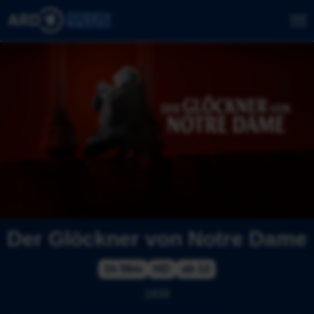
Der Glöckner von Notre Dame
1h 56m
HD
ab 12
1939