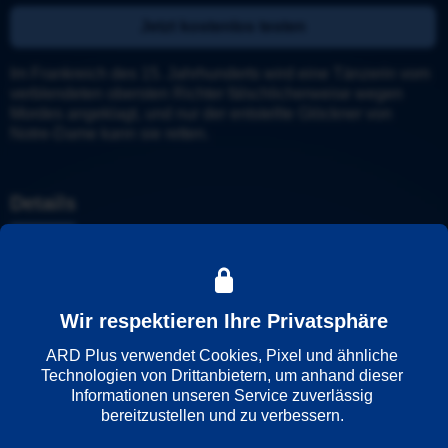
Jetzt kostenlos testen
Im Frankreich des 15. Jahrhunderts wird eine Tänzerin vom 
verblendeten obersten Richter fälschlicherweise wegen 
Mordes angeklagt, und nur der entstellte Glöckner von 
Notre-Dame kann sie retten.
Details
Weitere Informationen
Wir respektieren Ihre Privatsphäre
Wiedergabesprache
Deutsch
ARD Plus verwendet Cookies, Pixel und ähnliche 
Englisch
Technologien von Drittanbietern, um anhand dieser 
Informationen unseren Service zuverlässig 
bereitzustellen und zu verbessern. 

Länder