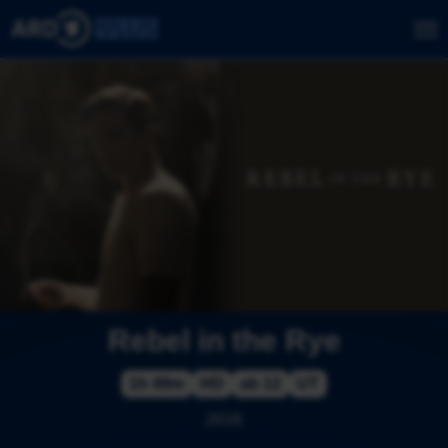
Rebel in the Rye
1h 49m
HD
ab 12
UT
2016