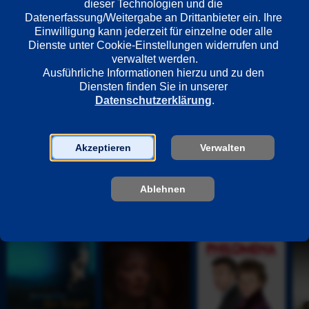
dieser Technologien und die 
Datenerfassung/Weitergabe an Drittanbieter ein. Ihre 
Einwilligung kann jederzeit für einzelne oder alle 
Regie
Dienste unter Cookie-Einstellungen widerrufen und 
Danny Strong
verwaltet werden.
Ausführliche Informationen hierzu und zu den 
Diensten finden Sie in unserer 
Datenschutzerklärung
.
Darsteller
Nicholas Hoult
Kevin Spacey
Akzeptieren
Verwalten
Sarah Paulson
Ablehnen
Unsere Empfehlungen
J
K
P
D
e
ö
h
i
n
n
i
e 
s
i
l
a