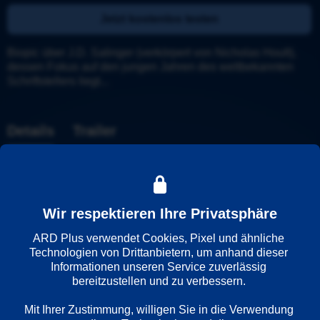
Jetzt kostenlos testen
Biopic über J.D. Salinger (verkörpert von Nicholas Hoult), 
dessen Fokus auf den jungen Jahren des weltbekannten 
Schriftstellers liegt...
Details
Trailer
Weitere Informationen
Wir respektieren Ihre Privatsphäre
Wiedergabesprache
Deutsch
ARD Plus verwendet Cookies, Pixel und ähnliche 
Englisch
Technologien von Drittanbietern, um anhand dieser 
Informationen unseren Service zuverlässig 
bereitzustellen und zu verbessern. 

Länder
Mit Ihrer Zustimmung, willigen Sie in die Verwendung 
Vereinigtes Königreich