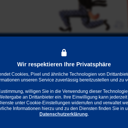
cht hat geraubte, wertvolle Kunstgegenstände in einem gehei
Wir respektieren Ihre Privatsphäre
in Gehilfe Kurt und seine Geliebte Beatrice Rheiner versuchen 
det Cookies, Pixel und ähnliche Technologien von Drittanbiet
ormationen unseren Service zuverlässig bereitzustellen und zu ve
 Zustimmung, willigen Sie in die Verwendung dieser Technologie
itergabe an Drittanbieter ein. Ihre Einwilligung kann jederzeit 
Dienste unter Cookie-Einstellungen widerrufen und verwaltet w
Datenschutzerklärung
.
Regie
Darsteller
Archie Mayo
Groucho Marx