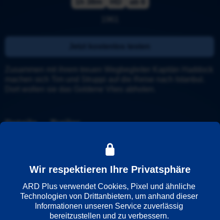
1h 38m
HD
ab 6
1961
Jetzt kostenlos testen
Zusammen mit ihrem treuen Wegbegleiter Kapitän Haddock 
machen sich Tim und Struppi auf die Reise nach Istanbul. 
Dort wollen sie das Goldene Vlies abholen.
Details
Trailer
Weitere Informationen
Wir respektieren Ihre Privatsphäre
Wiedergabesprache
ARD Plus verwendet Cookies, Pixel und ähnliche 
Deutsch
Technologien von Drittanbietern, um anhand dieser 
Informationen unseren Service zuverlässig 
bereitzustellen und zu verbessern. 
