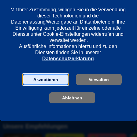
Länder
Mit Ihrer Zustimmung, willigen Sie in die Verwendung 
Frankreich
dieser Technologien und die 
Datenerfassung/Weitergabe an Drittanbieter ein. Ihre 
Einwilligung kann jederzeit für einzelne oder alle 
Regie
Dienste unter Cookie-Einstellungen widerrufen und 
Jean-Jacques Vierne
verwaltet werden.
Ausführliche Informationen hierzu und zu den 
Diensten finden Sie in unserer 
Datenschutzerklärung
.
Darsteller
Charles Vanel
Milo
Akzeptieren
Verwalten
Georges Loriot
Georges Wilson
Jean-Pierre Talbot
Ablehnen
Unsere Empfehlungen