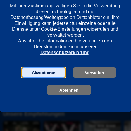
Frankreich
Mit Ihrer Zustimmung, willigen Sie in die Verwendung 
dieser Technologien und die 
Datenerfassung/Weitergabe an Drittanbieter ein. Ihre 
Einwilligung kann jederzeit für einzelne oder alle 
Regie
Dienste unter Cookie-Einstellungen widerrufen und 
Alexandre Coffre
verwaltet werden.
Ausführliche Informationen hierzu und zu den 
Diensten finden Sie in unserer 
Darsteller
Datenschutzerklärung
.
Dany Boon
Valérie Bonneton
Denis Ménochet
Akzeptieren
Verwalten
Albert Delpy
Malik Bentalha
Ablehnen
Unsere Empfehlungen
V
D
I
S
o
i
c
u