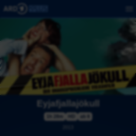
Eyjafjallajökull
1h 28m
HD
ab 6
2013