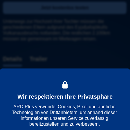
Jetzt kostenlos testen
Unterwegs zur Hochzeit ihrer Tochter müssen die 
geschiedenen Eltern aufgrund des Eyjafjallajökulls 
Vulkanausbruchs notlanden. Die restlichen 2.100km 
müssen sie gemeinsam im Mietwagen reisen.
Details
Trailer
Weitere Informationen
Wiedergabesprache
Wir respektieren Ihre Privatsphäre
Deutsch
Französisch
ARD Plus verwendet Cookies, Pixel und ähnliche 
Technologien von Drittanbietern, um anhand dieser 
Informationen unseren Service zuverlässig 
bereitzustellen und zu verbessern. 

Länder