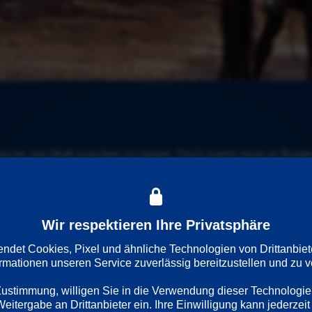
sche von Mutti waschen zu lassen. Doch zuerst muss er Brude
Wir respektieren Ihre Privatsphäre
det Cookies, Pixel und ähnliche Technologien von Drittanbiet
ormationen unseren Service zuverlässig bereitzustellen und zu ve
Regie
Darsteller
 Zustimmung, willigen Sie in die Verwendung dieser Technologie
Helge Schneider
Helge Schneider
itergabe an Drittanbieter ein. Ihre Einwilligung kann jederzeit 
Ralf Huettner
Andreas Kunze