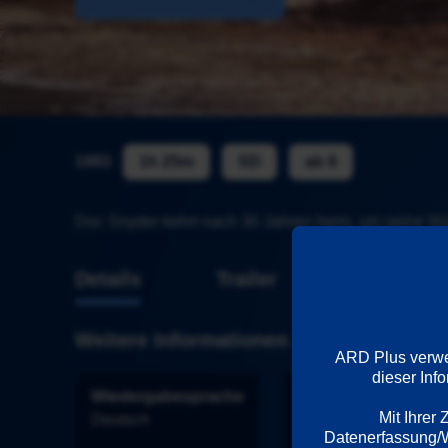
1993
1h 25m
SD
ab 6
Doc Snyder kehrt nach 30 Jahren heim, um seine Wä
Details
Trailer
Weitere Informationen
ARD Plus verwen
dieser Inf
Wiedergabesprache
Länder
Mit Ihrer
Deutsch
Deutschland
Datenerfassung/We