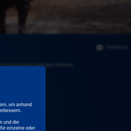
Feedback
r Hank aus dem Gefängnis befreien.
ern, um anhand 
rbessern. 

n und die 
Rupert Seidl
für einzelne oder 