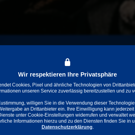
ersitaet von Cambridge verlieben sich die Studenten Maurice und
ialist James Ivory, adaptierte mit diesem Meisterwerk einen Rom
Wir respektieren Ihre Privatsphäre
Venedig.
det Cookies, Pixel und ähnliche Technologien von Drittanbiet
ormationen unseren Service zuverlässig bereitzustellen und zu ve
 Zustimmung, willigen Sie in die Verwendung dieser Technologie
itergabe an Drittanbieter ein. Ihre Einwilligung kann jederzeit 
Dienste unter Cookie-Einstellungen widerrufen und verwaltet w
Datenschutzerklärung
.
Regie
Darsteller