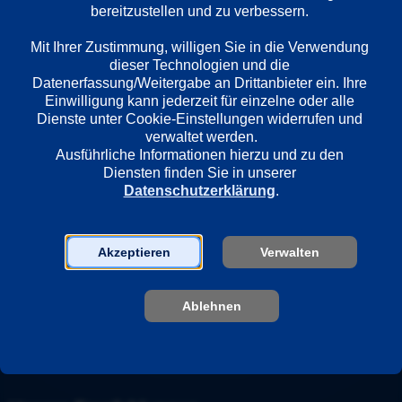
Deutsch
bereitzustellen und zu verbessern. 

Mit Ihrer Zustimmung, willigen Sie in die Verwendung 
dieser Technologien und die 
Länder
Datenerfassung/Weitergabe an Drittanbieter ein. Ihre 
Deutschland
Einwilligung kann jederzeit für einzelne oder alle 
Dienste unter Cookie-Einstellungen widerrufen und 
verwaltet werden.
Regie
Ausführliche Informationen hierzu und zu den 
Diensten finden Sie in unserer 
Michael Kreindl
Datenschutzerklärung
.
Darsteller
Akzeptieren
Verwalten
Neda Rahmanian
Lenn Kudrjawizki
Dominic Raacke
Ablehnen
Edita Malovcic