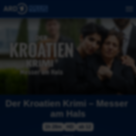
Der Kroatien Krimi – Messer 
am Hals
1h 28m
HD
ab 12