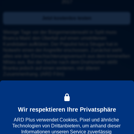
2017
Jetzt kostenlos testen
Wenige Tage vor der Bürgermeisterwahl in Split muss 
Branca Marić den Überfall auf einen umstrittenen 
Kandidaten aufklären. Der Populist Ivica Strugar hat in 
Notwehr einen der Angreifer erschossen. Zunächst sieht 
alles wie der Einschüchterungsversuch aus dem kriminellen 
Milieu aus. Bei der Suche nach dem Drahtzieher stößt 
Branka jedoch auf einen weiteren, viel älteren 
Zusammenhang. (ARD Film)
Details
Trailer
Wir respektieren Ihre Privatsphäre
Weitere Informationen
ARD Plus verwendet Cookies, Pixel und ähnliche 
Technologien von Drittanbietern, um anhand dieser 
Wiedergabesprache
Informationen unseren Service zuverlässig 