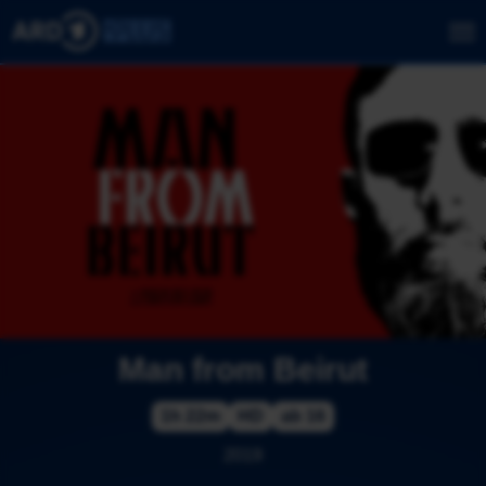
Man from Beirut
1h 22m
HD
ab 16
2019