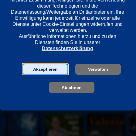
Regie
dieser Technologien und die 
Christoph Gampl
Datenerfassung/Weitergabe an Drittanbieter ein. Ihre 
Einwilligung kann jederzeit für einzelne oder alle 
Dienste unter Cookie-Einstellungen widerrufen und 
verwaltet werden.
Darsteller
Ausführliche Informationen hierzu und zu den 
Kida Khodr Ramadan
Diensten finden Sie in unserer 
Blerim Destani
Datenschutzerklärung
.
Susanne Wuest
Dunja Ramadan
Akzeptieren
Verwalten
James Biberi
Frederick Lau
Ablehnen
Unsere Empfehlungen
D
K
V
M
i
ü
a
o
e 
h
l
r