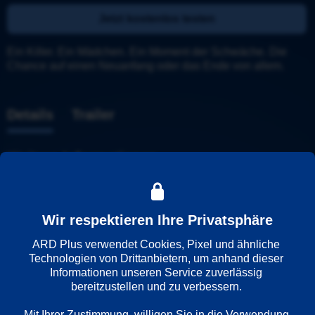
Jetzt kostenlos testen
Ein Killer. Ein Mädchen. Ein Moment der Schwäche. Die 
Chance auf einen Neuanfang oder das Ende von allem.
Details
Trailer
Weitere Informationen
Wiedergabesprache
Deutsch
Wir respektieren Ihre Privatsphäre
ARD Plus verwendet Cookies, Pixel und ähnliche 
Technologien von Drittanbietern, um anhand dieser 
Länder
Informationen unseren Service zuverlässig 
Deutschland
bereitzustellen und zu verbessern. 

Mit Ihrer Zustimmung, willigen Sie in die Verwendung 