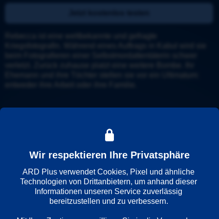
Jetzt kostenlos testen
Rebecca ist eine weltbekannte und gefragte 
Kriegsfotografin. Während eines Auftrags in Kabul wird sie 
beim Fotografieren einer Selbstmordattentäterin schwer 
verletzt. Zurück zuhause platzt eine weitere Bombe. Ihr 
Ehemann und ihre Töchter stellen sie vor ein Ultimatum: 
entweder ihre Arbeit oder ihre Familie.
Details
Weitere Informationen
Wir respektieren Ihre Privatsphäre
ARD Plus verwendet Cookies, Pixel und ähnliche 
Wiedergabesprache
Technologien von Drittanbietern, um anhand dieser 
Deutsch
Informationen unseren Service zuverlässig 
Englisch
bereitzustellen und zu verbessern. 
