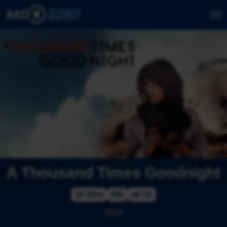
A Thousand Times Goodnight
1h 52m
HD
ab 12
2016