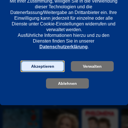
Mit Ihrer Zustimmung, willigen Sie in die Verwendung 
dieser Technologien und die 
Länder
Datenerfassung/Weitergabe an Drittanbieter ein. Ihre 
Vereinigte Staaten
Einwilligung kann jederzeit für einzelne oder alle 
Dienste unter Cookie-Einstellungen widerrufen und 
verwaltet werden.
Regie
Ausführliche Informationen hierzu und zu den 
Erik Poppe
Diensten finden Sie in unserer 
Datenschutzerklärung
.
Darsteller
Akzeptieren
Verwalten
Juliette Binoche
Nikolaj Coster-Waldau
Ablehnen
Unsere Empfehlungen
U
V
P
D
n
e
h
e
t
r
i
r 