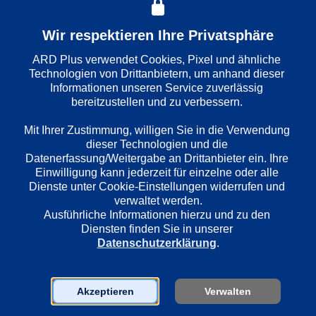
Folge
: 
153
Wir respektieren Ihre Privatsphäre
ARD Plus verwendet Cookies, Pixel und ähnliche 
Wiedergabesprache
Technologien von Drittanbietern, um anhand dieser 
Deutsch
Informationen unseren Service zuverlässig 
bereitzustellen und zu verbessern. 

Mit Ihrer Zustimmung, willigen Sie in die Verwendung 
Länder
dieser Technologien und die 
Deutschland
Datenerfassung/Weitergabe an Drittanbieter ein. Ihre 
Einwilligung kann jederzeit für einzelne oder alle 
Dienste unter Cookie-Einstellungen widerrufen und 
Regie
verwaltet werden.
Heinz Schirk
Ausführliche Informationen hierzu und zu den 
Diensten finden Sie in unserer 
Datenschutzerklärung
.
Darsteller
Manfred Böhm
Akzeptieren
Verwalten
Eva Geigel
Hans-Werner Bussinger