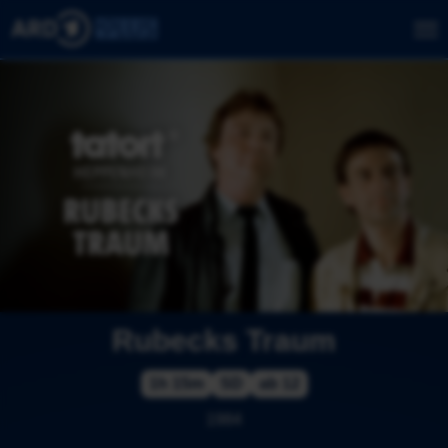
Rubecks Traum
1h 15m
SD
ab 12
1984