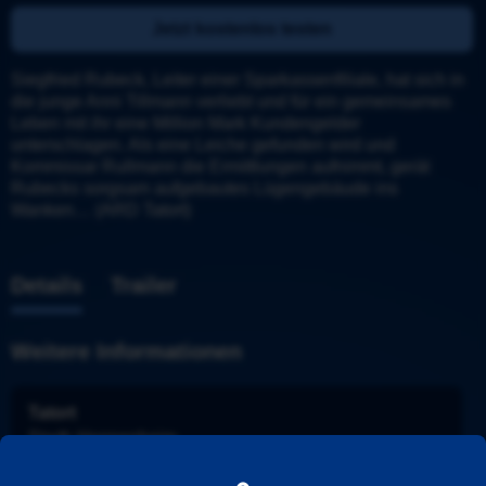
Jetzt kostenlos testen
Siegfried Rubeck, Leiter einer Sparkassenfiliale, hat sich in 
die junge Anni Tillmann verliebt und für ein gemeinsames 
Leben mit ihr eine Million Mark Kundengelder 
unterschlagen. Als eine Leiche gefunden wird und 
Kommissar Rullmann die Ermittlungen aufnimmt, gerät 
Rubecks sorgsam aufgebautes Lügengebäude ins 
Wanken… (ARD Tatort)
Details
Trailer
Weitere Informationen
Tatort
Stadt
: 
Heppenheim
Ermittler
: 
Rullmann