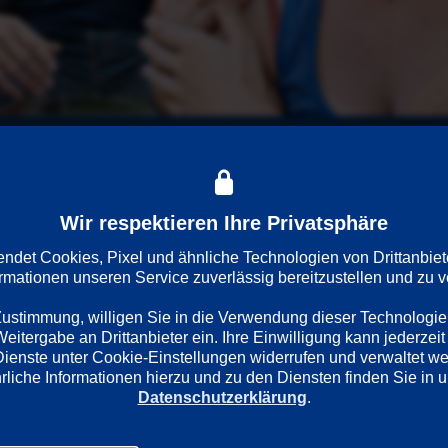
Wir respektieren Ihre Privatsphäre
geht, lässt sie ihn zunächst allein fahren. Sie selbst hat eine
r hat. Aus der neuen Freundschaft entwickelt sich bald mehr – 
det Cookies, Pixel und ähnliche Technologien von Drittanbiet
ormationen unseren Service zuverlässig bereitzustellen und zu ve
 Zustimmung, willigen Sie in die Verwendung dieser Technologie
itergabe an Drittanbieter ein. Ihre Einwilligung kann jederzeit 
Dienste unter Cookie-Einstellungen widerrufen und verwaltet w
Datenschutzerklärung
.
Regie
Darsteller