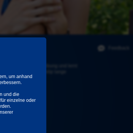
Feedback
 Möbeldesign-Ausschreibung und lernt 
etwas, das Eva bei Philip lange 
ern, um anhand 
rbessern. 

n und die 
für einzelne oder 
erden.
Ausführliche Informationen hierzu und zu den Diensten finden Sie in unserer 