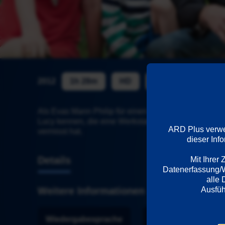
2012
1h 28m
HD
ab 6
Als Evas Mann Philip für einen Auftrag nach Hamburg 
Lucy kennen, die eine Werkstatt, aber keinen Designe
ARD Plus verwen
vermisst hat.
dieser Inf
Details
Mit Ihrer
Datenerfassung/We
alle 
Weitere Informationen
Wiedergabesprache
Länder