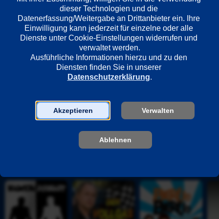
dieser Technologien und die 
Datenerfassung/Weitergabe an Drittanbieter ein. Ihre 
Einwilligung kann jederzeit für einzelne oder alle 
Regie
Dienste unter Cookie-Einstellungen widerrufen und 
Mathieu Kassovitz
verwaltet werden.
Ausführliche Informationen hierzu und zu den 
Diensten finden Sie in unserer 
Darsteller
Datenschutzerklärung
.
Vincent Cassel
Hubert Koundé
Said Taghmaoui
Akzeptieren
Verwalten
Abdel Ahmed Ghili
Ablehnen
Unsere Empfehlungen
K
D
B
D
a
e
e
i
m
r 
r
e 