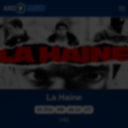
La Haine
1h 37m
HD
ab 12
UT
1995