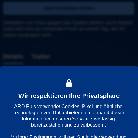
Jetzt kostenlos testen
Getrieben von Hass gegen das System stehen auch Hubert, 
Said und Vinz an vorderster Front, an einem Tag, der ihr 
Leben verändern wird ...
Details
Trailer
Weitere Informationen
Wiedergabesprache
Wir respektieren Ihre Privatsphäre
Deutsch
ARD Plus verwendet Cookies, Pixel und ähnliche 
Französisch
Technologien von Drittanbietern, um anhand dieser 
Informationen unseren Service zuverlässig 
bereitzustellen und zu verbessern. 

Länder
Frankreich
Mit Ihrer Zustimmung, willigen Sie in die Verwendung 