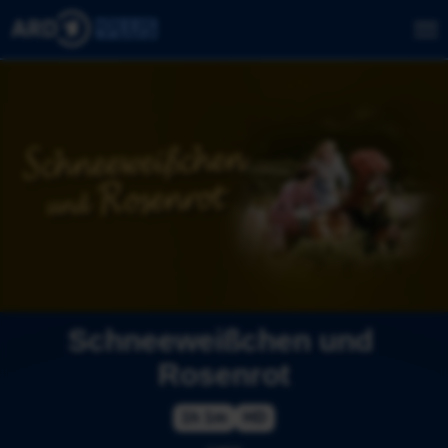
Schneeweißchen und 
Rosenrot
1h 1m
HD