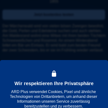
1955
Jetzt kostenlos testen
Der Märchenwald wird von vielen bösen Zwergen bewohnt, 
die Gold, Perlen und Edelsteine suchen und auch stehlen. 
Am Waldesrand wohnt eine Witwe mit ihren beiden Töchtern 
Schneeweißchen und Rosenrot. An einem Winterabend 
bittet ein Bär um Einlass. Er wird bald zum besten Freund 
der zwei Schwestern, bis er sie im Frühling wieder verlässt.
Details
Trailer
Weitere Informationen
Wir respektieren Ihre Privatsphäre
ARD Plus verwendet Cookies, Pixel und ähnliche 
Wiedergabesprache
Technologien von Drittanbietern, um anhand dieser 
Deutsch
Informationen unseren Service zuverlässig 
bereitzustellen und zu verbessern. 
