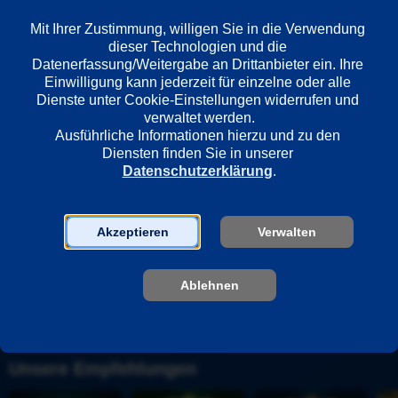
Mit Ihrer Zustimmung, willigen Sie in die Verwendung 
Länder
dieser Technologien und die 
Deutschland
Datenerfassung/Weitergabe an Drittanbieter ein. Ihre 
Einwilligung kann jederzeit für einzelne oder alle 
Dienste unter Cookie-Einstellungen widerrufen und 
Regie
verwaltet werden.
Ausführliche Informationen hierzu und zu den 
Erich Kobler
Diensten finden Sie in unserer 
Datenschutzerklärung
.
Darsteller
Rosemarie Seehofer
Akzeptieren
Verwalten
Ursula Herion
Ruth von Zerboni
Niels Clausnitzer
Ablehnen
Unsere Empfehlungen