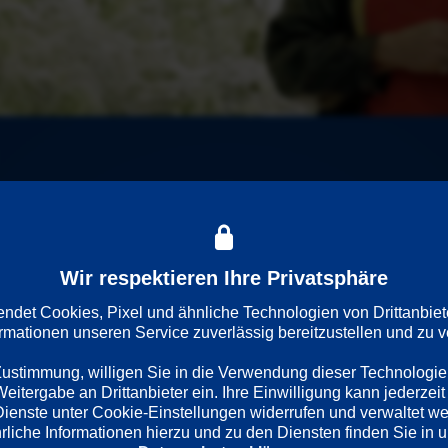
ich am Seeufer gefunden wird, ist Klara Blum überzeugt, dass jem
Wir respektieren Ihre Privatsphäre
det Cookies, Pixel und ähnliche Technologien von Drittanbiet
ormationen unseren Service zuverlässig bereitzustellen und zu ve
 Zustimmung, willigen Sie in die Verwendung dieser Technologie
itergabe an Drittanbieter ein. Ihre Einwilligung kann jederzeit 
Dienste unter Cookie-Einstellungen widerrufen und verwaltet w
rache
Länder
Regie
Deutschland
Michael Verhoeven