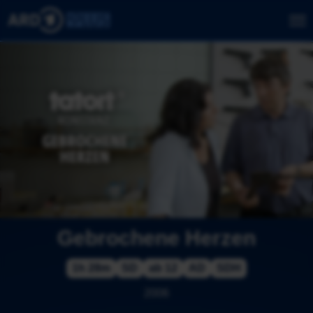
Gebrochene Herzen
1h 28m
SD
ab 12
AD
SDH
2006