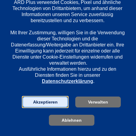
ARD Plus verwendet Cookies, Pixel und ähnliche 
Wiedergabesprache
Technologien von Drittanbietern, um anhand dieser 
Deutsch
Informationen unseren Service zuverlässig 
bereitzustellen und zu verbessern. 

Länder
Mit Ihrer Zustimmung, willigen Sie in die Verwendung 
dieser Technologien und die 
Deutschland
Datenerfassung/Weitergabe an Drittanbieter ein. Ihre 
Einwilligung kann jederzeit für einzelne oder alle 
Dienste unter Cookie-Einstellungen widerrufen und 
Regie
verwaltet werden.
Jürgen Bretzinger
Ausführliche Informationen hierzu und zu den 
Diensten finden Sie in unserer 
Datenschutzerklärung
.
Darsteller
Annette Uhlen
Akzeptieren
Verwalten
Sebastian Bezzel
Eva Mattes
Ablehnen
Sender