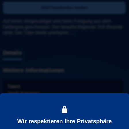
Jetzt kostenlos testen
Auf einen Vergewaltiger wird beim Freigang aus dem 
Gefängnis geschossen. Der beaufsichtigende JVA-Beamte 
stirbt. Der Täter bleibt unerkannt …
Details
Weitere Informationen
Tatort
Stadt
: 
Konstanz
Ermittler
: 
Blum & Perlmann
Folge
: 
Wir respektieren Ihre Privatsphäre