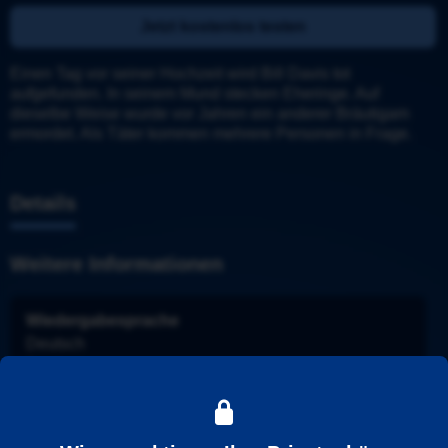
Jetzt kostenlos testen
Einen Tag vor seiner Hochzeit wird Bill Davis tot 
aufgefunden. In seinem Mund stecken Eheringe. Auf 
dieselbe Weise wurde vor Jahren ein anderer Bräutigam 
ermordet. Als Täter kommen mehrere Personen in Frage.
Details
Weitere Informationen
Wiedergabesprache
Deutsch
Englisch
Länder