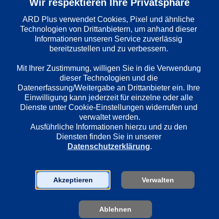
Wir respektieren Ihre Privatsphäre
Vereinigtes Königreich
ARD Plus verwendet Cookies, Pixel und ähnliche 
Technologien von Drittanbietern, um anhand dieser 
Informationen unseren Service zuverlässig 
Regie
bereitzustellen und zu verbessern. 

Edward Bennett
Mit Ihrer Zustimmung, willigen Sie in die Verwendung 
dieser Technologien und die 
Darsteller
Datenerfassung/Weitergabe an Drittanbieter ein. Ihre 
James Norton
Einwilligung kann jederzeit für einzelne oder alle 
Dienste unter Cookie-Einstellungen widerrufen und 
Robson Green
verwaltet werden.
Morven Christie
Ausführliche Informationen hierzu und zu den 
Al Weaver
Diensten finden Sie in unserer 
Tessa Peake-Jones
Datenschutzerklärung
.
Casey Ainsworth
Maimie McCoy
Pip Torrens
Akzeptieren
Verwalten
Julian Glover
Anna Chancellor
Ablehnen
Seline Hizli