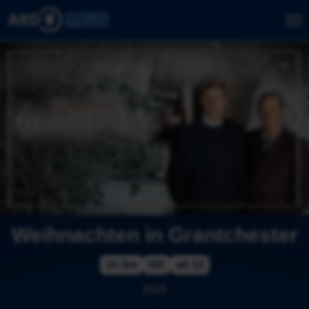
Weihnachten in Grantchester
1h 5m
HD
ab 12
2016