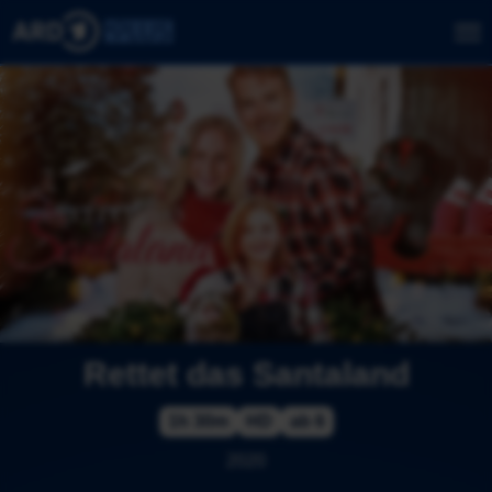
Rettet das Santaland
1h 30m
HD
ab 6
2020