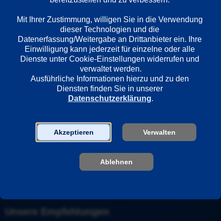
Länder
Mit Ihrer Zustimmung, willigen Sie in die Verwendung 
Vereinigte Staaten
dieser Technologien und die 
Datenerfassung/Weitergabe an Drittanbieter ein. Ihre 
Einwilligung kann jederzeit für einzelne oder alle 
Dienste unter Cookie-Einstellungen widerrufen und 
Regie
verwaltet werden.
Wes Llewellyn
Ausführliche Informationen hierzu und zu den 
Diensten finden Sie in unserer 
Datenschutzerklärung
.
Darsteller
Jenn Gotzon
Jim E. Chandler
Akzeptieren
Verwalten
John Schneider
Corbin Bernsen
Ablehnen
Natasha Bure
Unsere Empfehlungen