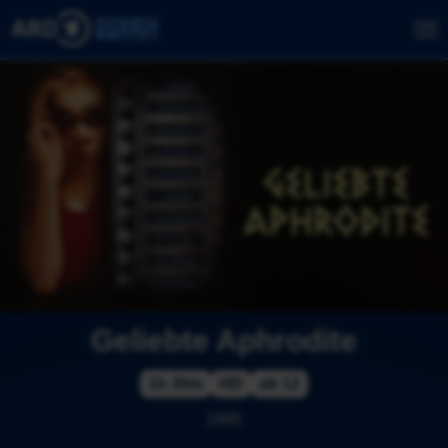
Geliebte Aphrodite
1h 30m
HD
ab 12
1995