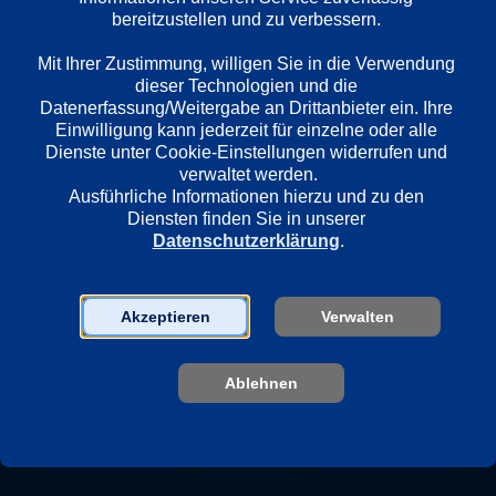
bereitzustellen und zu verbessern. 

Mit Ihrer Zustimmung, willigen Sie in die Verwendung 
Regie
dieser Technologien und die 
Woody Allen
Datenerfassung/Weitergabe an Drittanbieter ein. Ihre 
Einwilligung kann jederzeit für einzelne oder alle 
Dienste unter Cookie-Einstellungen widerrufen und 
Darsteller
verwaltet werden.
Woody Allen
Ausführliche Informationen hierzu und zu den 
Diensten finden Sie in unserer 
Mira Sorvino
Datenschutzerklärung
.
Helena Bonham Carter
F. Murray Abraham
Claire Bloom
Akzeptieren
Verwalten
Olympia Dukakis
Michael Rapaport
Jack Warden
Ablehnen
Peter Weller