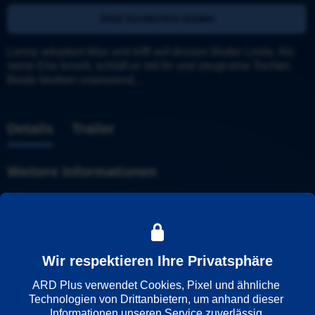
Jetzt kostenlos testen
Lenny adoptiert Max und trifft auf dessen Mutter Linda. Als 
seine Ehe kriselt, schläft er mit ihr und zeugt eine Tochter. 
Beide bleiben unwissend...
Details
Trailer
Weitere Informationen
Wiedergabesprache
Englisch
Deutsch
Wir respektieren Ihre Privatsphäre
ARD Plus verwendet Cookies, Pixel und ähnliche 
Länder
Technologien von Drittanbietern, um anhand dieser 
Vereinigte Staaten
, 
Italien
Informationen unseren Service zuverlässig 