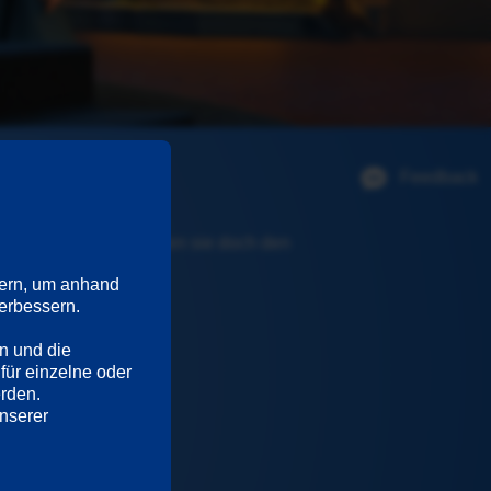
Feedback
 sind enttäuscht, hatten sie doch den 
ern, um anhand 
rbessern. 

n und die 
für einzelne oder 
erden.
Ausführliche Informationen hierzu und zu den Diensten finden Sie in unserer 