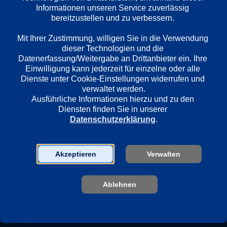
Informationen unseren Service zuverlässig 
Länder
bereitzustellen und zu verbessern. 

Vereinigtes Königreich
Mit Ihrer Zustimmung, willigen Sie in die Verwendung 
dieser Technologien und die 
Datenerfassung/Weitergabe an Drittanbieter ein. Ihre 
Regie
Einwilligung kann jederzeit für einzelne oder alle 
Claire McCarthy
Dienste unter Cookie-Einstellungen widerrufen und 
verwaltet werden.
Ausführliche Informationen hierzu und zu den 
Darsteller
Diensten finden Sie in unserer 
Datenschutzerklärung
.
Daisy Ridley
Naomi Watts
George MacKay
Akzeptieren
Verwalten
Clive Owen
Tom Felton
Sebastian de Souza
Ablehnen
Devon Terrell
Daisy Head