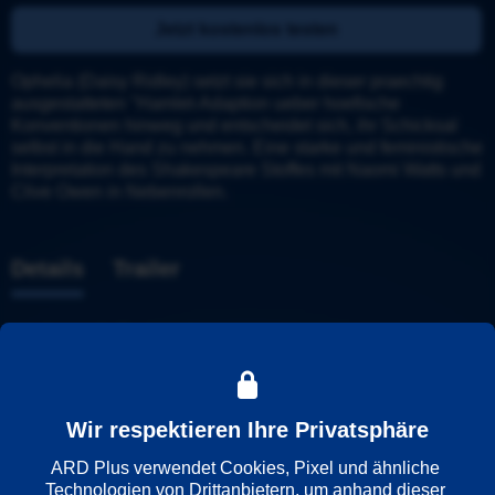
Jetzt kostenlos testen
Ophelia (Daisy Ridley) setzt sie sich in dieser praechtig 
ausgestatteten "Hamlet-Adaption ueber hoefische 
Konventionen hinweg und entscheidet sich, ihr Schicksal 
selbst in die Hand zu nehmen. Eine starke und feministische 
Interpretation des Shakespeare Stoffes mit Naomi Watts und 
Clive Owen in Nebenrollen.
Details
Trailer
Weitere Informationen
Wiedergabesprache
Deutsch
Wir respektieren Ihre Privatsphäre
Englisch
ARD Plus verwendet Cookies, Pixel und ähnliche 
Technologien von Drittanbietern, um anhand dieser 