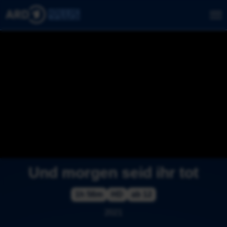
Und morgen seid ihr tot
1h 56m
HD
ab 12
2021