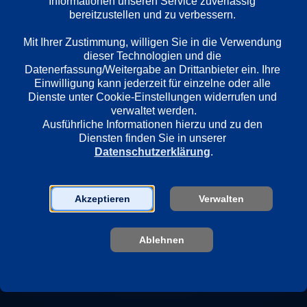
Informationen unseren Service zuverlässig 
bereitzustellen und zu verbessern. 

Länder
Mit Ihrer Zustimmung, willigen Sie in die Verwendung 
CH
dieser Technologien und die 
Datenerfassung/Weitergabe an Drittanbieter ein. Ihre 
Einwilligung kann jederzeit für einzelne oder alle 
Regie
Dienste unter Cookie-Einstellungen widerrufen und 
verwaltet werden.
Michael Steiner
Ausführliche Informationen hierzu und zu den 
Diensten finden Sie in unserer 
Datenschutzerklärung
.
Darsteller
Morgane Ferru
Sven Schelker
Akzeptieren
Verwalten
Ingo Ospelt
Karin Pfammatter
Ablehnen
Suly Röthlisberger
Arda Görkem