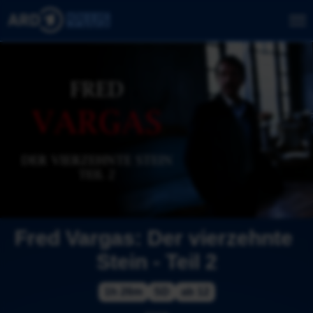
Fred Vargas: Der vierzehnte 
Stein - Teil 2
1h 26m
SD
ab 12