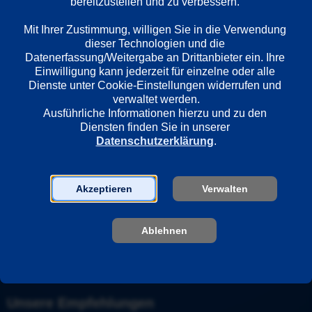
bereitzustellen und zu verbessern. 

Französisch
Mit Ihrer Zustimmung, willigen Sie in die Verwendung 
dieser Technologien und die 
Datenerfassung/Weitergabe an Drittanbieter ein. Ihre 
Länder
Einwilligung kann jederzeit für einzelne oder alle 
Frankreich
Dienste unter Cookie-Einstellungen widerrufen und 
verwaltet werden.
Ausführliche Informationen hierzu und zu den 
Regie
Diensten finden Sie in unserer 
Josée Dayan
Datenschutzerklärung
.
Darsteller
Akzeptieren
Verwalten
Jean-Hugues Anglade
Jacques Spiesser
Ablehnen
Hélène Fillières
Unsere Empfehlungen