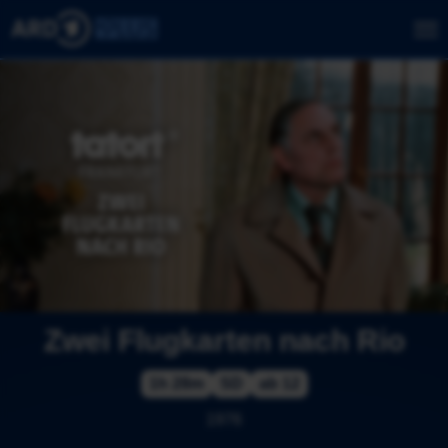
Zwei Flugkarten nach Rio
1h 28m
SD
ab 12
1976