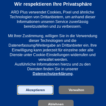
Ermittler
: 
Konrad
Wir respektieren Ihre Privatsphäre
Folge
: 
62
ARD Plus verwendet Cookies, Pixel und ähnliche 
Technologien von Drittanbietern, um anhand dieser 
Informationen unseren Service zuverlässig 
bereitzustellen und zu verbessern. 

Wiedergabesprache
Deutsch
Mit Ihrer Zustimmung, willigen Sie in die Verwendung 
dieser Technologien und die 
Datenerfassung/Weitergabe an Drittanbieter ein. Ihre 
Länder
Einwilligung kann jederzeit für einzelne oder alle 
Deutschland
Dienste unter Cookie-Einstellungen widerrufen und 
verwaltet werden.
Ausführliche Informationen hierzu und zu den 
Diensten finden Sie in unserer 
Regie
Datenschutzerklärung
.
Fritz Umgelter
Akzeptieren
Verwalten
Darsteller
Klaus Höhne
Manfred Seipold
Ablehnen