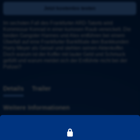
Jetzt kostenlos testen
Im sechsten Fall des Frankfurter ARD-Tatorts wird 
Kommissar Konrad in einer kuriosen Raub verwickelt. Die 
beiden Gangster Hannes und Alex entführen bei einem 
Überfall auf eine Frankfurter Bankfiliale den Bankkunden 
Harry Meyer als Geisel und stehlen seinen Aktenkoffer. 
Doch warum ist der Koffer mit lauter Geld und Schmuck 
gefüllt und warum meldet sich der Entführte nicht bei der 
Polizei?
Details
Trailer
Weitere Informationen
Tatort
Stadt
: 
Frankfurt