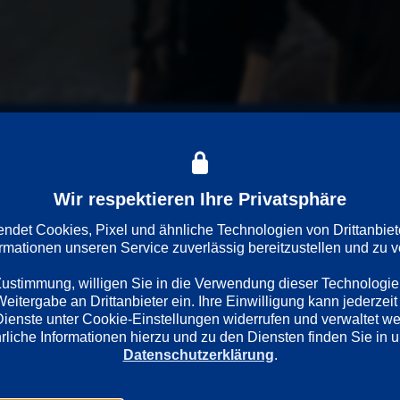
SDH
Wir respektieren Ihre Privatsphäre
antik an die Steilküste brandet, finden zwei Wallfahrerinnen e
stela. Hauptkommissar David Acosta, frisch vom großstädtischen
det Cookies, Pixel und ähnliche Technologien von Drittanbiet
enststelle. (ARD-Film)
ormationen unseren Service zuverlässig bereitzustellen und zu ve
 Zustimmung, willigen Sie in die Verwendung dieser Technologie
itergabe an Drittanbieter ein. Ihre Einwilligung kann jederzeit 
Dienste unter Cookie-Einstellungen widerrufen und verwaltet w
Datenschutzerklärung
.
Regie
Darsteller