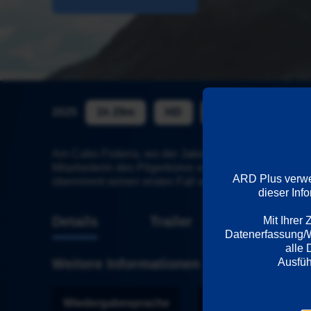
2025
1h 29m
HD
ab 12
AD
Am Cabo Fisterra, wo der Jakobsweg endet und der Atl
Mitarbeiterin des Pilgerbüros von Santiago de Compo
ARD Plus verwen
übernimmt seinen ersten Fall an der abgelegenen Di
dieser Inf
Details
Trailer
Mit Ihrer
Datenerfassung/We
alle 
Weitere Informationen
Wiedergabesprache
Länder