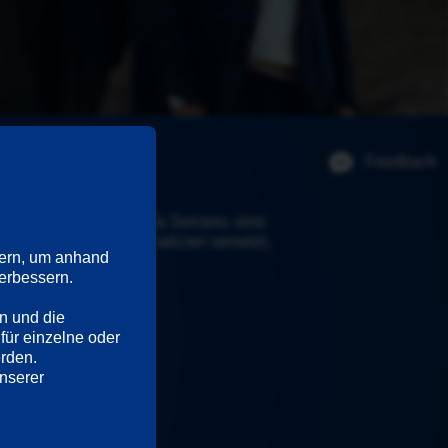
Feedback
ine Frauenleiche: Sofía Serrano, eine 
 Valencia ins raue Galicien versetzt, 
ern, um anhand 
rbessern. 

n und die 
für einzelne oder 
erden.
Ausführliche Informationen hierzu und zu den Diensten finden Sie in unserer 