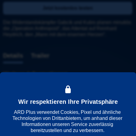
Jetzt kostenlos testen
Die Widerstandskämpfer Gabcik und Kubis planen minutiös 
die „Operation Anthropoid“, das Attentat auf Reinhard 
Heydrich, den „Mann mit dem eisernen Herzen“.
Details
Trailer
Weitere Informationen
Wiedergabesprache
Deutsch
Wir respektieren Ihre Privatsphäre
ARD Plus verwendet Cookies, Pixel und ähnliche 
Technologien von Drittanbietern, um anhand dieser 
Länder
Informationen unseren Service zuverlässig 
Vereinigte Staaten
bereitzustellen und zu verbessern. 
