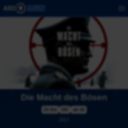
Die Macht des Bösen
2h 0m
HD
ab 16
2017