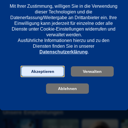
Mit Ihrer Zustimmung, willigen Sie in die Verwendung 
Regie
dieser Technologien und die 
Cédric Jimenez
Datenerfassung/Weitergabe an Drittanbieter ein. Ihre 
Einwilligung kann jederzeit für einzelne oder alle 
Dienste unter Cookie-Einstellungen widerrufen und 
verwaltet werden.
Darsteller
Ausführliche Informationen hierzu und zu den 
Rosamund Pike
Diensten finden Sie in unserer 
Jason Clarke
Datenschutzerklärung
.
Mia Wasikowska
Stephen Graham
Noah Jupe
Akzeptieren
Verwalten
Jack O' Connell
Jack Reynor
Ablehnen
Unsere Empfehlungen
D
C
H
H