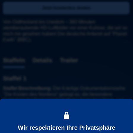
Jetzt kostenlos testen
Von Ostfriesland bis Usedom – 360 Minuten 
atemberaubende HD-Luftbilder vor einer Kulisse, die wir so 
noch nie gesehen haben! Die deutsche Antwort auf "Planet 
Earth" (BBC).
Staffeln
Details
Trailer
Staffel 1
Staffel Beschreibung:
 Der 6-teilige Dokumentationsreihe 
"Die Küsten des Nordens“ gelingt es, die besondere 
Schönheit der Küstenlandschaft der deutschen Nord- und 
Ostsee in spektakulären HD-Luftaufnahmen und aus bislang 
unbekannter Perspektive einzufangen. Gefilmt aus über 
600m Höhe mit den weltweit besten Luftkameras.
Wir respektieren Ihre Privatsphäre