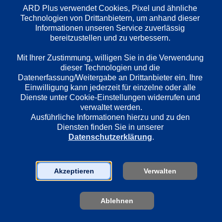
ARD Plus verwendet Cookies, Pixel und ähnliche 
Technologien von Drittanbietern, um anhand dieser 
Informationen unseren Service zuverlässig 
bereitzustellen und zu verbessern. 

Mit Ihrer Zustimmung, willigen Sie in die Verwendung 
dieser Technologien und die 
Datenerfassung/Weitergabe an Drittanbieter ein. Ihre 
1. Von Lütje Hörn nach Hamburg
Einwilligung kann jederzeit für einzelne oder alle 
In der ersten Folge führt die Reise von 
Der zweite Teil 
Dienste unter Cookie-Einstellungen widerrufen und 
Lütje Hörn bei Borkum vorbei an den 
Dokumentations
verwaltet werden.
Ostfriesischen Inseln bis nach 
Nordens" führt
Ausführliche Informationen hierzu und zu den 
Hamburg. Die Luftbilder 
Deutschlands e
Diensten finden Sie in unserer 
dokumentieren die Besonderheiten 
Helgoland bis z
Datenschutzerklärung
.
des Wattenmeeres und die herbe 
Küste Nordfries
Schönheit Ostfrieslands. Bewohnt wird 
im Nationalpar
dieser Landstrich von einem recht 
einzigartige We
Akzeptieren
Verwalten
eigensinnigen Menschenschlag ...
und Flut zweima
verändert. Am 
Menschen um di
Ablehnen
Fauna.