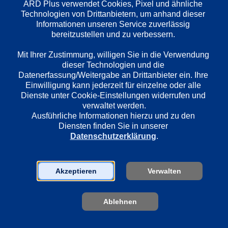
ARD Plus verwendet Cookies, Pixel und ähnliche 
Technologien von Drittanbietern, um anhand dieser 
Informationen unseren Service zuverlässig 
bereitzustellen und zu verbessern. 

Mit Ihrer Zustimmung, willigen Sie in die Verwendung 
dieser Technologien und die 
Datenerfassung/Weitergabe an Drittanbieter ein. Ihre 
1. Das Verschwinden
2. Die dunk
Einwilligung kann jederzeit für einzelne oder alle 
Im Sommer 1989 verschwindet die 
LKA-Chef Bethg
Dienste unter Cookie-Einstellungen widerrufen und 
Schwester des Hamburger LKA-Chefs 
besorgten Mutt
verwaltet werden.
Thomas Bethge spurlos aus ihrem 
seine spurlos 
Ausführliche Informationen hierzu und zu den 
Haus in Weesenburg. In einem 
Schwester zu fi
Diensten finden Sie in unserer 
nahegelegenen Waldstück sind kurz 
in Weesenburg 
Datenschutzerklärung
.
zuvor, zwei furchtbare Doppelmorde 
vermeintlichen
geschehen. Die niedersächsische 
und verweist d
Polizei scheint überfordert...
Polizisten auf 
Akzeptieren
Verwalten
Zuständigkeit...
Ablehnen