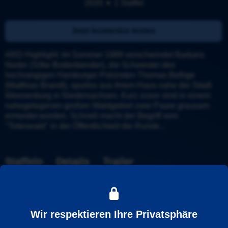
2020
1 Staffel
Jetzt kostenlos testen
ARD Highlight: Im Sommer 1989 verschwindet Barbara 
Neder (Silke Bodenbender), die Schwester des 
hochrangigen Hamburger Polizisten Thomas Bethge 
(Matthias Brandt), spurlos aus ihrem Haus nahe der Stadt 
Weesenburg in Niedersachsen. Kurz zuvor sind in einem 
nahegelegenen großen Waldgebiet zwei Paare grausam 
ermordet worden. Schnell macht der Begriff vom 
"Totenwald" in der Öffentlichkeit die Runde...
Staffeln
Details
Trailer
Staffel 1
Wir respektieren Ihre Privatsphäre