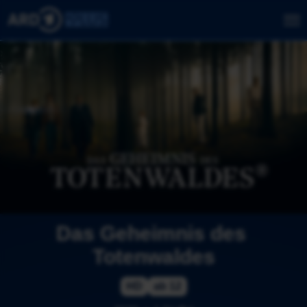
Das Geheimnis des 
Totenwaldes
HD
ab 12