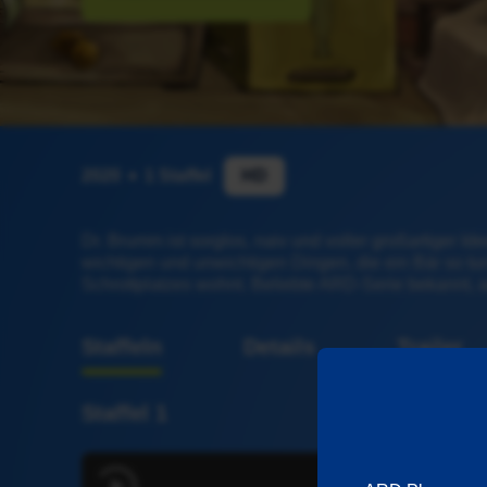
2020
1 Staffel
HD
Dr. Brumm ist sorglos, naiv und voller großartiger I
wichtigen und unwichtigen Dingen, die ein Bär so tu
Schrottplatzes wohnt. Beliebte ARD-Serie bekannt, 
Staffeln
Details
Trailer
Staffel 1