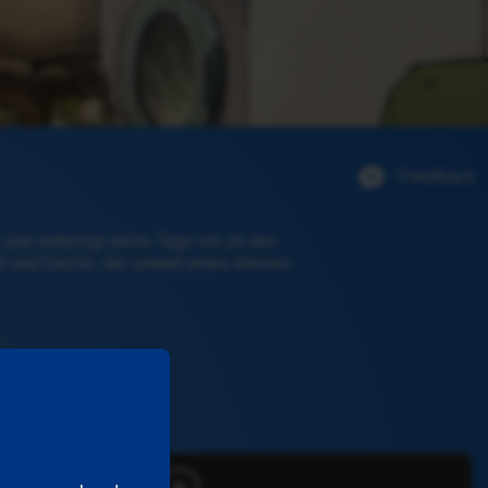
Feedback
nd verbringt seine Tage mit all den 
 und Dachs, der unweit eines kleinen 