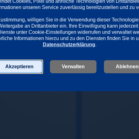
det Cookies, Pixel und ähnliche Technologien von Drittanbiet
ormationen unseren Service zuverlässig bereitzustellen und zu ve
 Zustimmung, willigen Sie in die Verwendung dieser Technologie
itergabe an Drittanbieter ein. Ihre Einwilligung kann jederzeit 
Dienste unter Cookie-Einstellungen widerrufen und verwaltet w
Datenschutzerklärung
.
r. Brumm malt ein Bild
3. Dr. Brumm sieh
umm will ein Bild malen und legt 
Dr. Brumm und Pottwal h
ür sein auserkorenes Motiv 
kein Fernsehbild mehr u
Akzeptieren
Verwalten
Ablehnen
ig ins Zeug.
der Suche nach der Ursa
weitere Störungen.