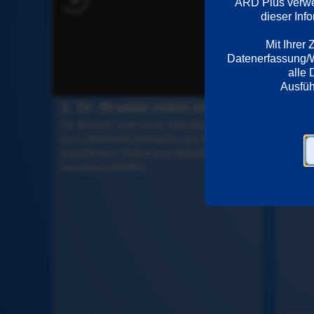
ARD Plus verwen
dieser Inf
Mit Ihrer
Datenerfassung/We
alle 
1. Dr. Brumm rettet eine Katze
2. D
Dr. Brumm und seine Freunde lassen 
Dr. Br
sich allerhand einfallen, um einer 
sich f
ängstlichen Katze vom Baum 
mächt
herunterzuhelfen.