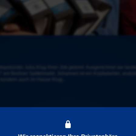
litepolizistin Julia Klug ihren Job gelernt. Ausgerechnet sie la
7 am Berliner Spittelmarkt. Johannes ist ein Kopfarbeiter, analyt
7, sondern auch im Hause Klug..