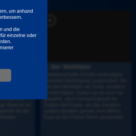
ern, um anhand 
rbessern. 

n und die 
für einzelne oder 
erden.
Ausführliche Informationen hierzu und zu den Diensten finden Sie in unserer 
4. Der Wohltäter
Herzpatient 
Direktionschefin Schiller wird wegen 
z wurde 
sexueller Belästigung suspendiert. Sie 
rd  – den 
soll den Wohltäter der Stadt, unsittlich 
r erzählt 
berührt haben. Dabei hat sie sich nur 
ichte: Die 
gewehrt,  doch niemand glaubt ihr. 
. Brenner ist 
Zudem hat Raabe, der die Situation 
rliste für die 
anders darstellt, gerade eine Million 
didaten 
Euro an die Polizei Berlin gespendet.