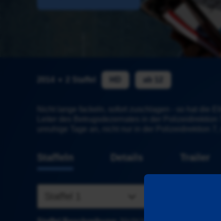
2014
2 Staffel
HD
ab 12
Nicht lange fackeln, sofort zuschlagen - so hat die E
Leiter des Betrugsdezernates in der Polizeidirektion 
unruhige Tage an, nicht nur in der Polizeidirektion 
Staffeln
Details
Trailer
Staffel 1