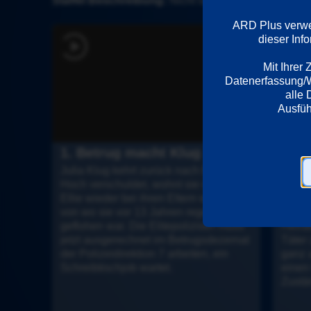
Staffel Beschreibung:
 Nicht lange fackeln, sofort zu
ARD Plus verwen
dieser Inf
Mit Ihrer
Datenerfassung/We
alle 
1. Betrug macht Klug
2. H
Julia Klug kehrt zurück nach Berlin. 
Claudi
Hoch verschuldet, wohnt sie mit Baby 
stürze
Ellie wieder bei ihren Eltern wohnen, 
Heirat
von wo sie vor 13 Jahren regelrecht 
Julia,
geflohen war. Die Elitepolizistin muss 
Heirat
jetzt ausgerechnet im Betrugsdezernat 
Täter 
der Polizeidirektion 7 arbeiten, ein 
ganz a
Schreibtischjob wartet.
einen
Zustä