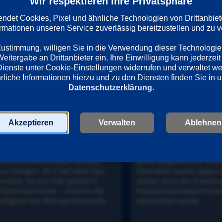
Wir respektieren Ihre Privatsphäre
schlagen - so hat die Elitepolizistin Julia Klug ihren Job gelernt.
det Cookies, Pixel und ähnliche Technologien von Drittanbiet
ormationen unseren Service zuverlässig bereitzustellen und zu ve
 Zustimmung, willigen Sie in die Verwendung dieser Technologie
itergabe an Drittanbieter ein. Ihre Einwilligung kann jederzeit 
Dienste unter Cookie-Einstellungen widerrufen und verwaltet w
Datenschutzerklärung
.
eiratsschwindler
3. Herzlos
a Prinz will sich in die Spree 
Halbnackt erscheint ein 
Akzeptieren
Verwalten
Ablehnen
n, da sie einem 
auf der Wache. Sein Her
sschwindler aufgesessen ist. 
geklaut! Und noch ein Mo
 selber Opfer eines 
Mord an ihm selbst! Diese
sschwindlers wurde, will den 
seine unglaubliche Gesch
zur bringen. Ihr Chef sieht das 
Operation wurde abgesagt
nders: So ein Fall gehört in 
sicher, dass die Empfänge
 Groschenroman – nicht in die 
Herztransplantationskan
ndigkeit des Betrugsdezernats.
manipuliert wurde.