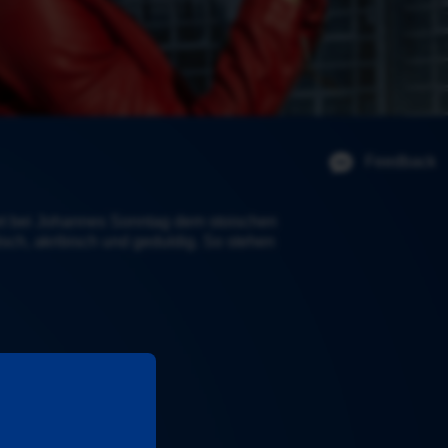
Feedback
ndet bei Johannes Sonntag dem stoischen 
isch, akribisch und geduldig. So stehen 