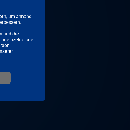
anchmal schon an 
hr, dass vor lauter 
ern, um anhand 
rbessern. 

n und die 
für einzelne oder 
erden.
Ausführliche Informationen hierzu und zu den Diensten finden Sie in unserer 