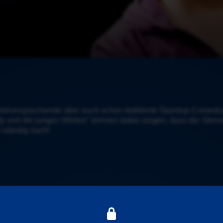
vielversprechende aber auch schon etablierte Standup-Comedia
dy und die jungen Wilden" können dabei zeigen, dass die Ste
 ständig nach!