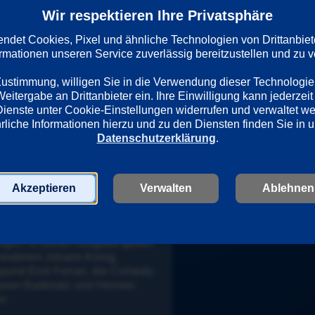
ntlich pfundig und ihr Hang zu schreiend grellen Farben grenzt m
Wir respektieren Ihre Privatsphäre
 Fall von Shooting-Star Cindy aus Marzahn ist es vielmehr das O
rlinerin mit der Kodderschnauze.
det Cookies, Pixel und ähnliche Technologien von Drittanbiet
ormationen unseren Service zuverlässig bereitzustellen und zu ve
 Zustimmung, willigen Sie in die Verwendung dieser Technologie
itergabe an Drittanbieter ein. Ihre Einwilligung kann jederzeit 
Dienste unter Cookie-Einstellungen widerrufen und verwaltet w
Datenschutzerklärung
.
olge 2
Akzeptieren
Verwalten
Ablehnen
r einmal versammelte Cindy aus 
hn die "Jungen" und "Wilden", 
t ihnen einen lustigen Abend zu 
ingen. In dieser Ausgabe geben 
 anderem Johann König, 
pund Emil Ferrari, die Comedy-
anen Badesalz und Hennes 
r.