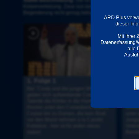
Staffel Beschreibung:
 Sie ist extrem schrill, orde
Körperverletzung. Zwar isst das Auge oft mit, doch im
Begeisterung nicht genug bekommen kann von der Be
ARD Plus verwen
dieser Inf
Mit Ihrer
Datenerfassung/We
alle 
1. Folge 1
2. F
Bei "Cindy und die jungen Wilden" 
Wiede
geben sich aufstrebende Comedy-
Marza
Talente die Klinke in die Hand. Vom 
um mi
Rocker unter den Comedians, Bülent 
verbr
Ceylan bis zu Damen, die kein Blatt 
unter
vor den Mund nehmen à la Carolin 
Jungs
Kebekus - hier ist für jeden etwas 
Veter
dabei!
Bende