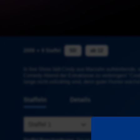
2009
6 Staffel
SD
ab 12
In ihre Show lädt Cindy aus Marzahn aufstrebende, 
Comedy-Abend der Extraklasse zu verbringen! "Cin
lange nicht vollzählig sind, denn guter Humor wächst
Staffeln
Details
Staffel 1