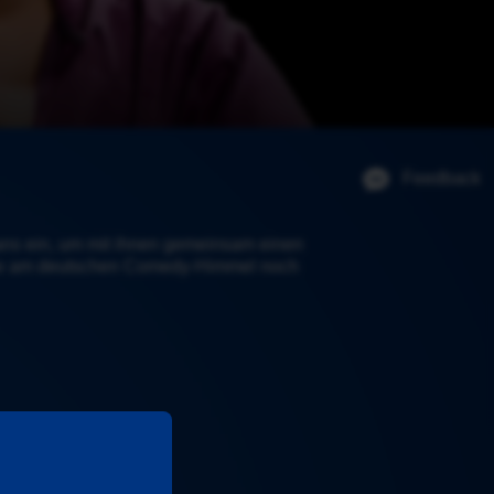
Feedback
ns ein, um mit ihnen gemeinsam einen 
rne am deutschen Comedy-Himmel noch 