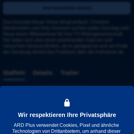
Jetzt kostenlos testen
Das Konzept dieser Show klingt einfach: Christine 
Westermann und Götz Alsmann suchen jeden Sonntag aufs 
Neue einen Mitbewohner für ihre TV-Wohngemeinschaft.

Sie laden sich also einen prominenten Gast ein und 
versuchen herauszufinden, ob er geeignet ist und am Ende 
der Sendung stimmt das Publikum über die Aufnahme ab.
Staffeln
Details
Trailer
Staffel 1
Wir respektieren Ihre Privatsphäre
ARD Plus verwendet Cookies, Pixel und ähnliche 
Technologien von Drittanbietern, um anhand dieser 