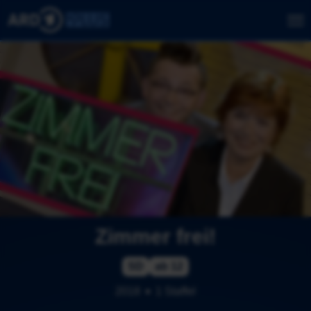
Zimmer frei!
SD
ab 12
2018
1 Staffel