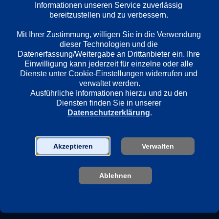
Informationen unseren Service zuverlässig 
bereitzustellen und zu verbessern. 

Mit Ihrer Zustimmung, willigen Sie in die Verwendung 
1. Zimmer Frei! - Happy Birthday Zimmer Frei! Die allerersten Jahre (1996 - 1999)
dieser Technologien und die 
Götz und Christine feiern den 
Schon in der D
Datenerfassung/Weitergabe an Drittanbieter ein. Ihre 
Geburtstag Ihrer längst zu Kult 
gefragte Schau
Einwilligung kann jederzeit für einzelne oder alle 
gewordenen Show und blicken dabei 
Thomalla, die i
Dienste unter Cookie-Einstellungen widerrufen und 
auf die ersten Jahre der Zimmer Frei 
und Fernsehen
verwaltet werden.
Geschichte zurück. Zu sehen sind 
nahtlos fortset
Ausführliche Informationen hierzu und zu den 
dabei u.a. die Versuche Stefan Raabs 
frei!“-Studio wa
Diensten finden Sie in unserer 
und Anke Engelkes, sich einen Platz 
Herausforderun
Datenschutzerklärung
.
in Deutschlands begehrtester WG zu 
Thomalla, die 
sichern.
schon einmal i
Akzeptieren
Verwalten
Ablehnen
 44m
ab 12
 57m
ab 12