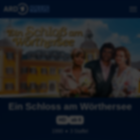
Ein Schloss am Wörthersee
HD
ab 6
1990
3 Staffel