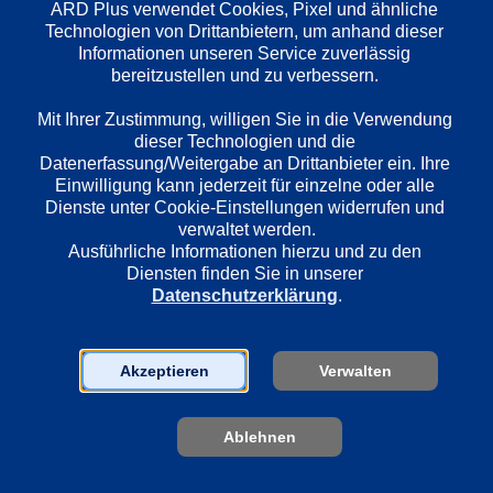
ARD Plus verwendet Cookies, Pixel und ähnliche 
Technologien von Drittanbietern, um anhand dieser 
Informationen unseren Service zuverlässig 
bereitzustellen und zu verbessern. 

Mit Ihrer Zustimmung, willigen Sie in die Verwendung 
dieser Technologien und die 
Datenerfassung/Weitergabe an Drittanbieter ein. Ihre 
1. Der Ehrengast
2. Ein Dinn
Einwilligung kann jederzeit für einzelne oder alle 
Ruhe und Erholung verspricht sich 
Das Stubenmädc
Dienste unter Cookie-Einstellungen widerrufen und 
Harry (Zachi Noy) von seinem Urlaub 
Biedermann) tr
verwaltet werden.
im Schloss Velden am Wörthersee. 
Und es gibt auch
Ausführliche Informationen hierzu und zu den 
Doch es kommt anders: Als Ehrengast 
Vorzüge zu sch
Diensten finden Sie in unserer 
steht er urplötzlich im Mittelpunkt des 
Hausdiener Toni
Datenschutzerklärung
.
Geschehens. Der Landeshauptmann, 
Hotelerbe Lenn
der Bürgermeister und die hübsche 
und der Versich
Moni (Dolly Dollar) - alle reißen sich 
Sommer (Peter 
Akzeptieren
Verwalten
um ihn, wenn auch dienstlich 
veranlasst. Ebenfalls Gast im Schloss 
Velden ist Dieter (Harald Leipnitz).
Ablehnen