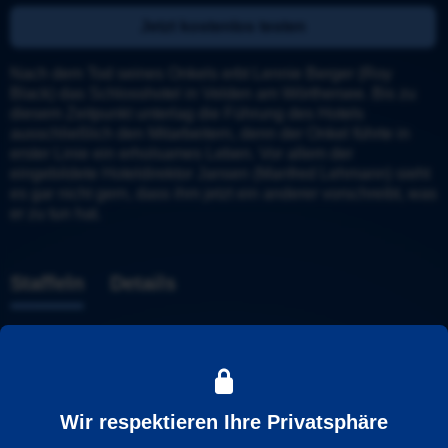
Jetzt kostenlos testen
Nach dem Tod seines Onkels erbt Lennie Berger (Roy 
Black) das Schlosshotel in Velden am Wörthersee. Bis zu 
diesem Zeitpunkt unterlag die Führung des Hotels 
ausschließlich den Mitarbeitern, denn der Onkel führte in 
erster Linie ein erholsames Leben. Vor allem der 
eingebildete Hoteldirektor Jansen (Manfred Lehmann) sieht 
es gar nicht gern, dass ihm jetzt ein anderer vorschreibt, was 
er zu tun hat.
Staffeln
Details
Staffel 1
Wir respektieren Ihre Privatsphäre