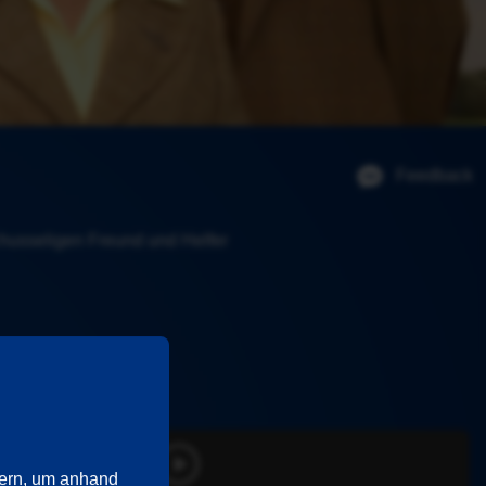
Feedback
chusseligen Freund und Helfer 
ern, um anhand 