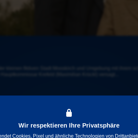
 der kleinen fiktiven Stadt Mooskirch und Umgebung mit ihrem s
 Hauptkommissar Krefeld (Maximilian Krückl) versagt...
Wir respektieren Ihre Privatsphäre
det Cookies, Pixel und ähnliche Technologien von Drittanbiet