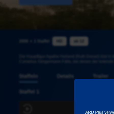
2006
1 Staffel
HD
ab 12
Die Hauptfigur Agathe Heiland (Ruth Drexel) löst in
Cornelius Stingermann Fälle, bei denen der leitende
Staffeln
Details
Trailer
Staffel 1
ARD Plus verwen