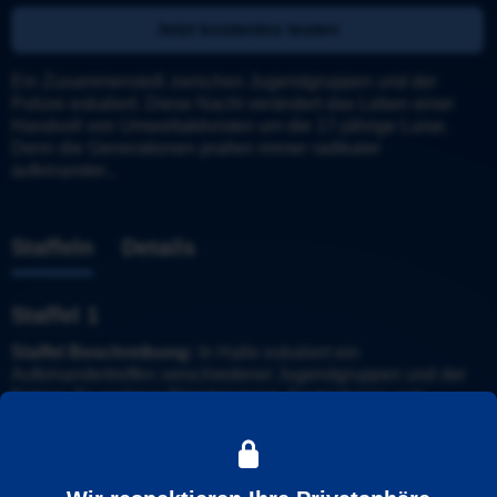
Jetzt kostenlos testen
Ein Zusammenstoß zwischen Jugendgruppen und der 
Polizei eskaliert. Diese Nacht verändert das Leben einer 
Handvoll von Umweltaktivisten um die 17-jährige Luise. 
Denn die Generationen prallen immer radikaler 
aufeinander...
Staffeln
Details
Staffel 1
Staffel Beschreibung:
 In Halle eskaliert ein 
Aufeinandertreffen verschiedener Jugendgruppen und der 
Polizei. Es endet in Plünderungen, Festnahmen und 
Schwerverletzten. Dieser Abend verändert das Leben einer 
Handvoll Umweltaktivisten um die angehende Abiturientin 
Luise (Lea Drinda) und ist der Auslöser für ihre politische 
Radikalisierung.