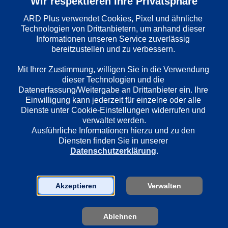
Wir respektieren Ihre Privatsphäre
ARD Plus verwendet Cookies, Pixel und ähnliche 
Technologien von Drittanbietern, um anhand dieser 
Informationen unseren Service zuverlässig 
bereitzustellen und zu verbessern. 

Mit Ihrer Zustimmung, willigen Sie in die Verwendung 
dieser Technologien und die 
Datenerfassung/Weitergabe an Drittanbieter ein. Ihre 
Einwilligung kann jederzeit für einzelne oder alle 
1. Red Flags
2. Wyld Ha
Dienste unter Cookie-Einstellungen widerrufen und 
Im Jahr 2023 in Halle nimmt die 17-
Catrin erkennt 
verwaltet werden.
jährige Luise an einer 
und beschließt,
Ausführliche Informationen hierzu und zu den 
Umweltaktivistengruppenversammlung 
vorausgesetzt, 
Diensten finden Sie in unserer 
teil. Der friedliche Abend vor dem Büro 
Kontakt zu den 
Datenschutzerklärung
.
von Daniel Noll eskaliert. Vanessa 
stimmt zu, plant
wird durch einen Flaschenwurf 
nächste Aktion 
verletzt, es folgen Plünderungen und 
Die Bodenanaly
Akzeptieren
Verwalten
Festnahmen. Hauptkommissarin 
Verdacht gegen 
Catrin, Luises Mutter, leitet 
werden im Stein
Ermittlungen am Haus des 
soll Noll in ei
Ablehnen
Jugendrechts.
konfrontieren, a