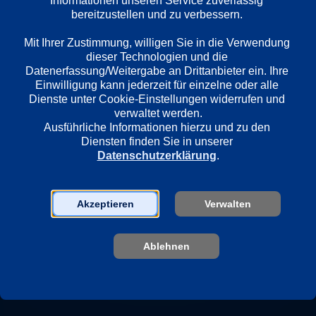
Informationen unseren Service zuverlässig 
bereitzustellen und zu verbessern. 

1. Buchholz, Baby
2. Der Män
Mit Ihrer Zustimmung, willigen Sie in die Verwendung 
dieser Technologien und die 
Fünf Machos landen in 
Ein zwielichtig
Datenerfassung/Weitergabe an Drittanbieter ein. Ihre 
Norddeutschland statt auf Ibiza und 
in der Villa die
Einwilligung kann jederzeit für einzelne oder alle 
müssen sich einer Feminismus-Edition 
Kandidaten an,
Dienste unter Cookie-Einstellungen widerrufen und 
einer Realityshow stellen. Der 
frauenängstlich
verwaltet werden.
arrogante Anthony sorgt für Zoff und 
die Gruppe absch
Ausführliche Informationen hierzu und zu den 
will Regisseurin Amelie erobern, die 
Regisseurin Ame
Diensten finden Sie in unserer 
sein Interesse taktisch nutzt.
nieder.
Datenschutzerklärung
.
Akzeptieren
Verwalten
Ablehnen
 26m
ab 12
AD
SDH
 25m
ab 12