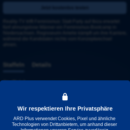
Jetzt kostenlos testen
Reality-TV trifft Feminismus: Statt Party auf Ibiza erwartet 
fünf ahnungslose Männer ein Feminismus-Bootcamp in 
Niedersachsen. Regisseurin Amelie kämpft um ihre Karriere, 
während die Kandidaten nichts vom Konzeptwechsel 
ahnen.
Staffeln
Details
Staffel 1
Wir respektieren Ihre Privatsphäre
ARD Plus verwendet Cookies, Pixel und ähnliche 
Technologien von Drittanbietern, um anhand dieser 