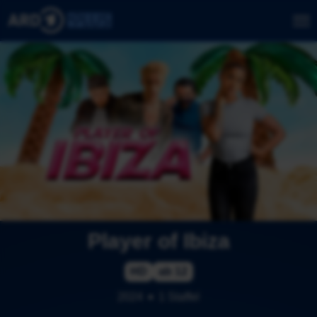
Player of Ibiza
HD
ab 12
2024
1 Staffel