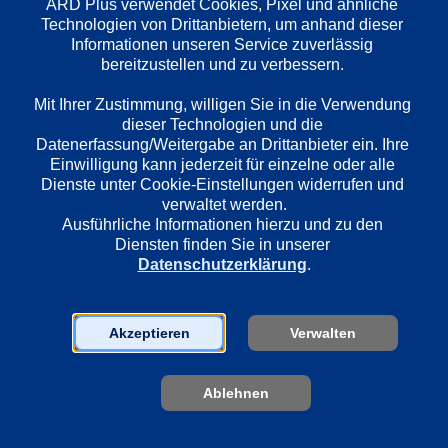
ARD Plus verwendet Cookies, Pixel und ähnliche 
Technologien von Drittanbietern, um anhand dieser 
Informationen unseren Service zuverlässig 
bereitzustellen und zu verbessern. 

Mit Ihrer Zustimmung, willigen Sie in die Verwendung 
dieser Technologien und die 
1. Die perfekte Arschbombe
2. Fische a
Datenerfassung/Weitergabe an Drittanbieter ein. Ihre 
Einwilligung kann jederzeit für einzelne oder alle 
Oskar hat Angst vor Wasser; eine 
Rico und Oskar
Dienste unter Cookie-Einstellungen widerrufen und 
Aquaphobie, wie Rico sagt. Nichts und 
Festung mit dem
verwaltet werden.
niemand würde ihn zum Schwimmen 
Dieffenbachstr
Ausführliche Informationen hierzu und zu den 
überreden können. Aber als Rico und 
der Laster und 
Diensten finden Sie in unserer 
die Freunde aus der 
– dabei spritzt
Datenschutzerklärung
.
Dieffenbachstraße einen 
bis unten voll. 
Arschbombenwettbewerb veranstalten, 
einmal ein Bad
muss Oskar seine Angst überwinden – 
sie dann, dass s
und hat dabei riesigen Erfolg!
Akzeptieren
Verwalten
Ablehnen