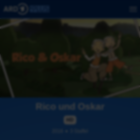
Rico und Oskar
HD
2016
3 Staffel