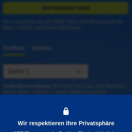
Jetzt kostenlos testen
Rico und Oskar aus der WDR-Serie „Die Sendung mit der 
Maus“ erleben spannende Abenteuer.
Staffeln
Details
Staffel 1
Staffel Beschreibung:
 Rico und Oskar aus „Die Sendung 
mit der Maus“ erleben in dieser Staffel spannende 
Abenteuer. So nehmen sie an einem 
Arschbombenwettbewerb teil, bauen eine kleine Festung 
und zeigen, was Freundschaft und Zusammenhalt bedeutet.
Wir respektieren Ihre Privatsphäre